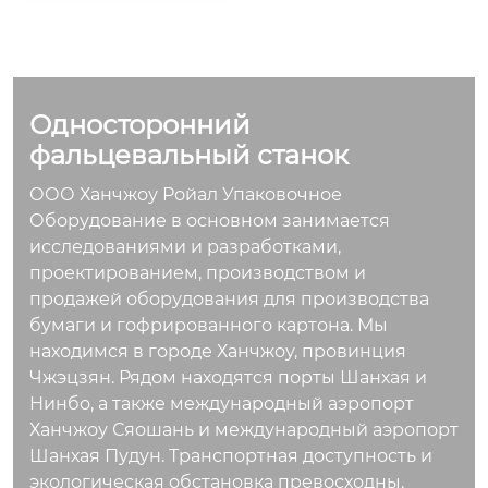
сновные продукты
корер, стеклер, пор
корер, стеклер, пор
включают: двухслой
тальный штабелер,
тальный штабелер,
ные, трёхслойные, 5
корзинный укладчи
корзинный укладчи
-слойные, семислой
к и так далее.
к и так далее.
Односторонний
ные линии по прои
зводству гофриров
фальцевальный станок
анного картона, лин
ООО Ханчжоу Ройал Упаковочное
ию одногранного л
Оборудование в основном занимается
ица, одиночную лин
исследованиями и разработками,
ейку, рулонную под
проектированием, производством и
ставку, предварите
продажей оборудования для производства
льный нагреватель,
бумаги и гофрированного картона. Мы
клеящую машину, т
находимся в городе Ханчжоу, провинция
ройную предварит
Чжэцзян. Рядом находятся порты Шанхая и
ельную конструкци
Нинбо, а также международный аэропорт
ю, двойную гранку,
Ханчжоу Сяошань и международный аэропорт
NC-резак, слайтер-с
Шанхая Пудун. Транспортная доступность и
корер, стеклер, пор
экологическая обстановка превосходны.
тальный штабелер,