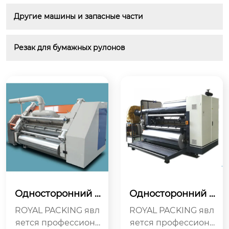
Другие машины и запасные части
Резак для бумажных рулонов
Односторонний л
Односторонний л
аминатор MJSF-2
аминатор MJSF-2
ROYAL PACKING явл
ROYAL PACKING явл
80V
90S
яется профессиона
яется профессиона