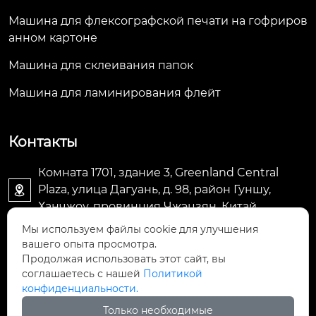
Машина для флексографской печати на гофриров
анном картоне
Машина для склеивания папок
Машина для ламинирования флейт
Контакты
Комната 1701, здание 3, Greenland Central
Plaza, улица Дагуань, д. 98, район Гуншу,

Ханчжоу, провинция Чжэцзян, Китай
Мы используем файлы cookie для улучшения
machine@royal-packing.com

вашего опыта просмотра.
Продолжая использовать этот сайт, вы
соглашаетесь с нашей
Политикой
+86-571-85829052

конфиденциальности.
Только необходимые
+8613325819288
