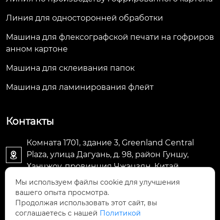
Линия для односторонней обработки
Машина для флексографской печати на гофриров
анном картоне
Машина для склеивания папок
Машина для ламинирования флейт
Контакты
Комната 1701, здание 3, Greenland Central
Plaza, улица Дагуань, д. 98, район Гуншу,

Ханчжоу, провинция Чжэцзян, Китай
Мы используем файлы cookie для улучшения
machine@royal-packing.com

вашего опыта просмотра.
Продолжая использовать этот сайт, вы
соглашаетесь с нашей
Политикой
+86-571-85829052
