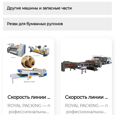
Другие машины и запасные части
Резак для бумажных рулонов
Скорость линии о
Скорость линии о
дносторонней об
дносторонней об
ROYAL PACKING — п
ROYAL PACKING — п
резки 60 м/мин
резки 150 м/мин
рофессиональный
рофессиональный