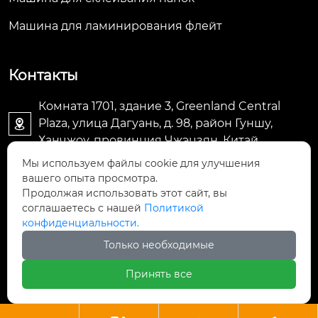
Машина для ламинирования флейт
Контакты
Комната 1701, здание 3, Greenland Central
Plaza, улица Дагуань, д. 98, район Гуншу,

Ханчжоу, провинция Чжэцзян, Китай
Мы используем файлы cookie для улучшения
machine@royal-packing.com

вашего опыта просмотра.
Продолжая использовать этот сайт, вы
соглашаетесь с нашей
Политикой
+86-571-85829052

конфиденциальности.
Только необходимые
+8613325819288

Принять все
Авторское право © ООО Ханчжоу Ройал Упаковочное