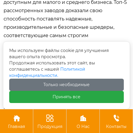
доступным для малого и среднего бизнеса. Топ-5
рассмотренных заводов доказали свою
способность поставлять надежные,
производительные и безопасные шредеры,
соответствующие самым строгим
международным стандартам.
Мы используем файлы cookie для улучшения
Не гонитесь за самой низкой ценой на рынке.
вашего опыта просмотра.
Продолжая использовать этот сайт, вы
Дешевое оборудование неизвестных фабрик
соглашаетесь с нашей
Политикой
часто оборачивается простоями, дорогим
конфиденциальности.
ремонтом и невозможностью найти запчасти.
Только необходимые
Инвестиции в продукцию проверенных OEM-
Принять все
производителей окупаются за счет стабильной
работы, высокой производительности и
минимальных эксплуатационных расходов.




Помните, что качественный
шредер для картона
Главная
Продукция
О Нас
Контакты
заводы
изготавливают с запасом прочности,