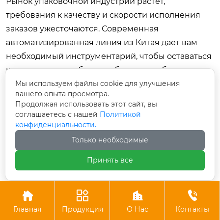
Рынок упаковочной индустрии растет,
требования к качеству и скорости исполнения
заказов ужесточаются. Современная
автоматизированная линия из Китая дает вам
необходимый инструментарий, чтобы оставаться
конкурентоспособным, гибким и прибыльным в
условиях динамичной экономики. Не упускайте
Мы используем файлы cookie для улучшения
вашего опыта просмотра.
возможность модернизировать парк
Продолжая использовать этот сайт, вы
оборудования, используя преимущества,
соглашаетесь с нашей
Политикой
которые предлагает глобальный рынок сегодня.
конфиденциальности.
Только необходимые
Принять все
Предыдущий
Следующий




Главная
Продукция
О Нас
Контакты