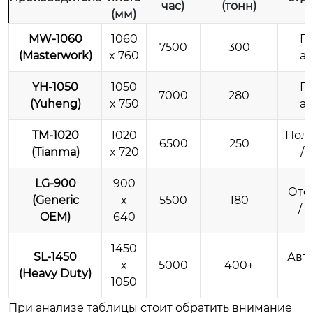
час)
(тонн)
(мм)
MW-1060
1060
П
7500
300
(Masterwork)
x 760
а
YH-1050
1050
П
7000
280
(Yuheng)
x 750
а
TM-1020
1020
Полу
6500
250
(Tianma)
x 720
/
LG-900
900
Отс
(Generic
x
5500
180
/ 
OEM)
640
1450
SL-1450
Авт
x
5000
400+
(Heavy Duty)
г
1050
При анализе таблицы стоит обратить внимание