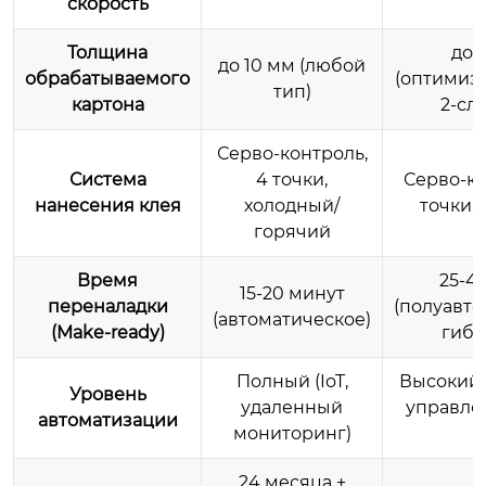
скорость
Толщина
до 
до 10 мм (любой
обрабатываемого
(оптимиз
тип)
картона
2-сл
Серво-контроль,
Система
4 точки,
Серво-ко
нанесения клея
холодный/
точки,
горячий
Время
25-4
15-20 минут
переналадки
(полуавто
(автоматическое)
(Make-ready)
гибр
Полный (IoT,
Высокий 
Уровень
удаленный
управле
автоматизации
мониторинг)
24 месяца +