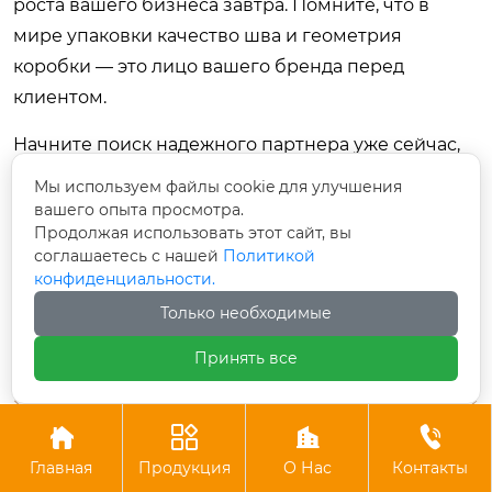
роста вашего бизнеса завтра. Помните, что в
мире упаковки качество шва и геометрия
коробки — это лицо вашего бренда перед
клиентом.
Начните поиск надежного партнера уже сейчас,
изучая предложения ведущих заводов и
Мы используем файлы cookie для улучшения
анализируя их соответствие вашим
вашего опыта просмотра.
Продолжая использовать этот сайт, вы
производственным задачам. Будущее упаковки
соглашаетесь с нашей
Политикой
за теми, кто выбирает технологии,
конфиденциальности.
обеспечивающие надежность и эффективность.
Только необходимые
Принять все
Предыдущий
Следующий




Главная
Продукция
О Нас
Контакты