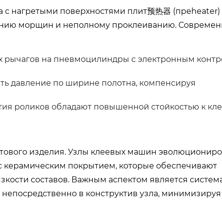
на с нагретыми поверхностями плит预热器 (преheater)
ованию морщин и неполному проклеиванию. Совреме
х рычагов на пневмоцилиндры с электронным конт
ть давление по ширине полотна, компенсируя
ия роликов обладают повышенной стойкостью к кле
отового изделия. Узлы клеевых машин эволюциониро
 с керамическим покрытием, которые обеспечивают
зкости составов. Важным аспектом является система
я непосредственно в конструктив узла, минимизируя