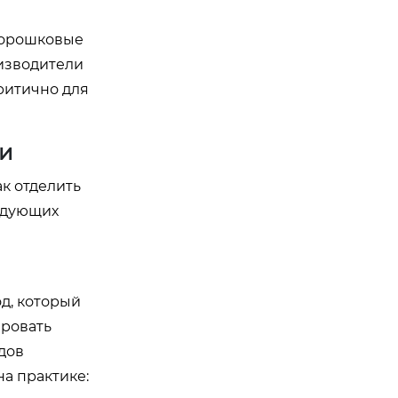
порошковые
изводители
ритично для
ги
ак отделить
ледующих
д, который
ировать
дов
а практике: