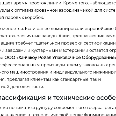
щает время простоя линии. Кроме того, наблюдаетс
 узлы с оптимизированной аэродинамикой для сист
й паровых коробок.
е меняется. Если ранее доминировали европейские б
окотехнологичные заводы Азии, предлагающие каче
авщика требует тщательной проверки сертификации
ими заводами и кустарными мастерскими остается о
ия
ООО «Ханчжоу Ройал Упаковочное Оборудование
профессиональным производителем упаковочных ре
ного машиностроения и индивидуального инжинири
, предлагая клиентам как стандартные, так и
ией долговечности.
Классификация и технические особ
тко понимать структуру современного гофроагрегат
назначению в технологической цепке формирования