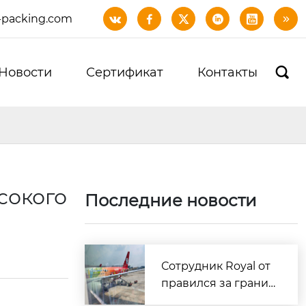
-packing.com






Новости
Сертификат
Контакты

сокого
Последние новости
Сотрудник Royal от
правился за границ
у для доставки обра