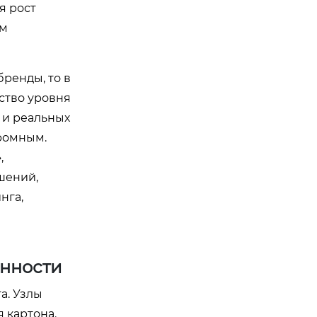
я рост
ем
ренды, то в
ство уровня
 и реальных
громным.
»
,
шений,
нга,
енности
а. Узлы
 картона.