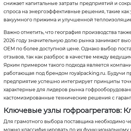
снижает капитальные затраты предприятий и сокра
спроса на энергоэффективные решения, такие как
вакуумного прижима и улучшенной теплоизоляцие
Важно отметить, что география производства такж
2026 году значительную долю рынка занимают выс
OEM по более доступной цене. Однако выбор пост
отзывов, так как разброс в качестве между ведущ
Ярким примером такого подхода является компан
работающая под брендом
royalpacking.ru
. Будучи 
предприятие успешно интегрирует принципы точ
характерные для лидеров рынка гофрооборудования
кастомизированные технические решения с гарант
Ключевые узлы гофроагрегатов: 
Для грамотного выбора поставщика необходимо че
можно классифицировать по их функциональному 