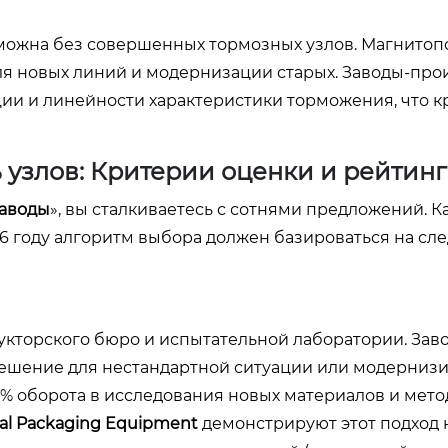
озможна без совершенных тормозных узлов. Магнито
ля новых линий и модернизации старых. Заводы-про
ции и линейности характеристики торможения, что к
 узлов: Критерии оценки и рейтин
заводы
», вы сталкиваетесь с сотнями предложений. К
6 году алгоритм выбора должен базироваться на с
кторского бюро и испытательной лаборатории. Заво
решение для нестандартной ситуации или модерниз
5% оборота в исследования новых материалов и мето
al Packaging Equipment
демонстрируют этот подход н