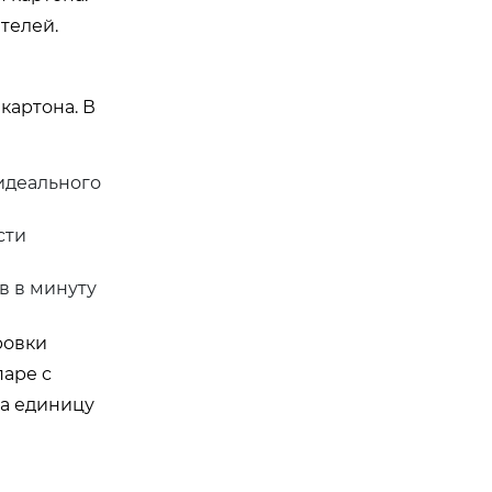
телей.
картона. В
идеального
сти
в в минуту
ровки
паре с
на единицу