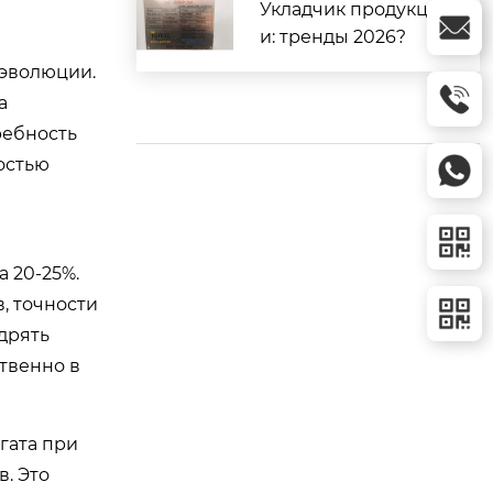
Укладчик продукци
и: тренды 2026?
 эволюции.
а
ребность
остью
 20-25%.
, точности
дрять
твенно в
гата при
. Это