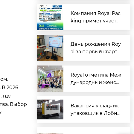
зцов: командная ра
бота помогла успеш
Компания Royal Pac
но выполнить задач
king примет участи
у
е в выставке RosUp
ack 2026 в Москве
День рождения Roy
al за первый кварта
л | Сладкий полдни
к, чтобы согреть се
рдца каждого имен
Royal отметила Меж
ом,
инника
дународный женск
 В 2026
ий день особыми п
 где
одарками для сотру
тва. Выбор
дниц
Вакансия укладчик-
к
упаковщик в Лобне:
новые технологии?