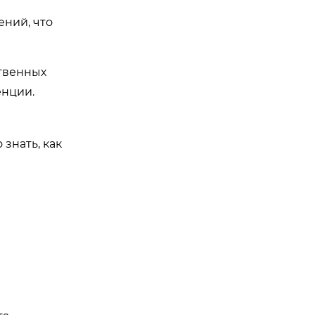
ний, что
ственных
енции.
знать, как