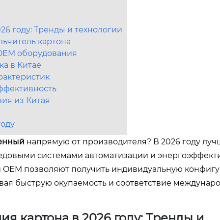
6 году: Тренды и технологии
ьчитель картона
 OEM оборудования
ка в Китае
рактеристик
ффективность
ия из Китая
году
енный
напрямую от производителя? В 2026 году лу
редовыми системами автоматизации и энергоэффект
и OEM позволяют получить индивидуальную конфиг
ивая быструю окупаемость и соответствие междуна
 картона в 2026 году: Тренды и