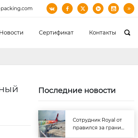
-packing.com






Новости
Сертификат
Контакты

нный
Последние новости
Сотрудник Royal от
правился за границ
у для доставки обра