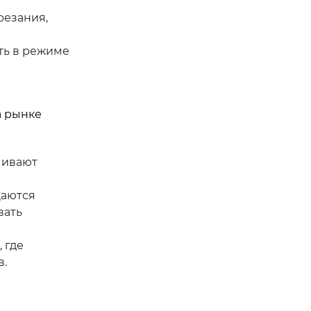
резания,
ть в режиме
а рынке
чивают
щаются
вать
 где
в.