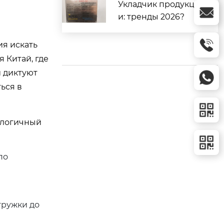
Укладчик продукци
и: тренды 2026?
ия искать
 Китай, где
 диктуют
ься в
ологичный
по
тружки до