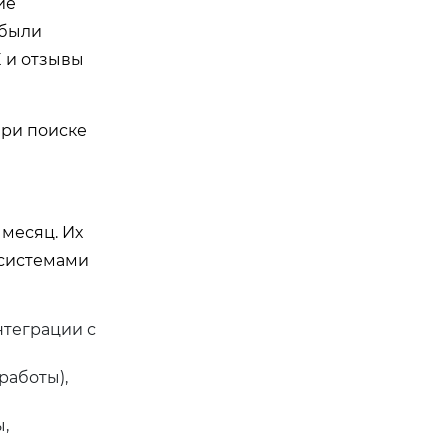
ие
 были
 и отзывы
при поиске
месяц. Их
 системами
нтеграции с
работы),
,