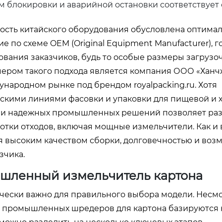
 блокировки и аварийной остановки соответствует
ность китайского оборудования обусловлена оптима
 по схеме OEM (Original Equipment Manufacturer), г
вания заказчиков, будь то особые размеры загрузо
мером такого подхода является компания ООО «Ханч
дународном рынке под брендом
royalpacking.ru
. Хотя
скими линиями фасовки и упаковки для пищевой и 
ии надежных промышленных решений позволяет раз
ки отходов, включая мощные измельчители. Как и в
я высоким качеством сборки, долговечностью и воз
зчика.
ышленный измельчитель картона
ески важно для правильного выбора модели. Несмо
 промышленных шредеров для картона базируются 