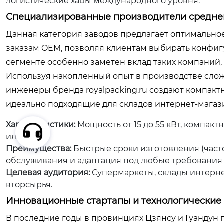
логистические хабы международного уровня.
Специализированные производители среднего
Данная категория заводов предлагает оптимальное
заказам OEM, позволяя клиентам выбирать конфиг
сегменте особенно заметен вклад таких компаний
Используя накопленный опыт в производстве слож
инженеры бренда royalpacking.ru создают компак
идеально подходящие для складов интернет-магаз
Характеристики:
Мощность от 15 до 55 кВт, компакт
или раму).
Преимущества:
Быстрые сроки изготовления (часто
обслуживания и адаптация под любые требования 
Целевая аудитория:
Супермаркеты, склады интерне
вторсырья.
Инновационные стартапы и технологические
В последние годы в провинциях Цзянсу и Гуандун