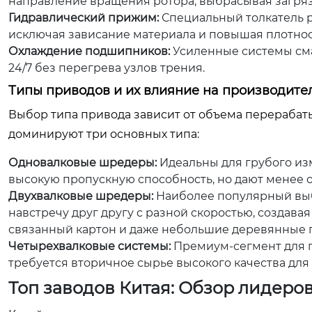
направление вращения ротора, выбрасывая загря
Гидравлический прижим:
Специальный толкатель р
исключая зависание материала и повышая плотност
Охлаждение подшипников:
Усиленные системы сма
24/7 без перегрева узлов трения.
Типы приводов и их влияние на производите
Выбор типа привода зависит от объема перерабаты
доминируют три основных типа:
Одновалковые шредеры:
Идеальны для грубого из
высокую пропускную способность, но дают менее
Двухвалковые шредеры:
Наиболее популярный выб
навстречу друг другу с разной скоростью, создава
связанный картон и даже небольшие деревянные п
Четырехвалковые системы:
Премиум-сегмент для п
требуется вторичное сырье высокого качества для
Топ заводов Китая: Обзор лидер