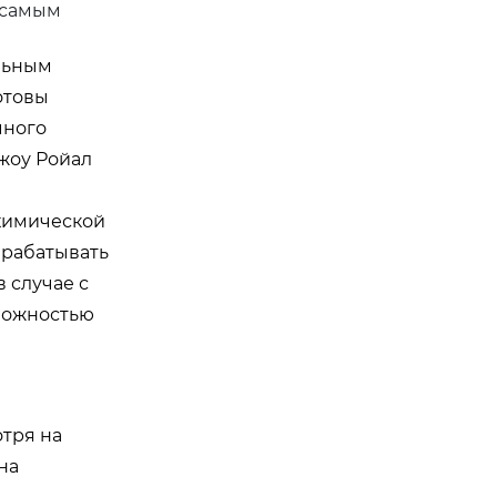
 самым
льным
отовы
чного
жоу Ройал
химической
рабатывать
 случае с
можностью
тря на
на