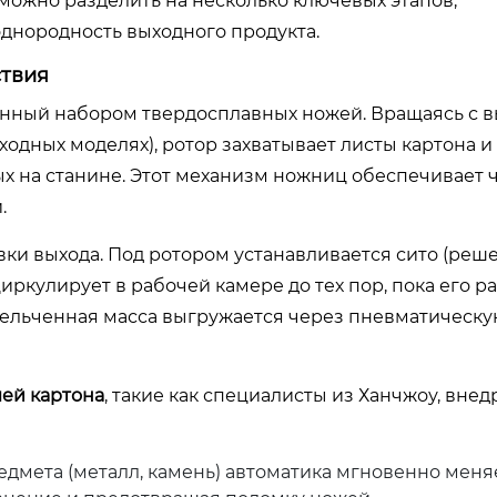
можно разделить на несколько ключевых этапов,
днородность выходного продукта.
ствия
нный набором твердосплавных ножей. Вращаясь с 
одных моделях), ротор захватывает листы картона и
х на станине. Этот механизм ножниц обеспечивает 
.
и выхода. Под ротором устанавливается сито (решет
ркулирует в рабочей камере до тех пор, пока его р
змельченная масса выгружается через пневматическ
ей картона
, такие как специалисты из Ханчжоу, вне
дмета (металл, камень) автоматика мгновенно меня