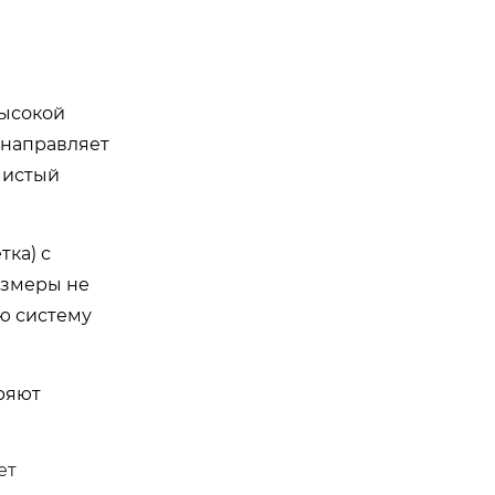
высокой
 направляет
чистый
ка) с
азмеры не
ую систему
дряют
ет