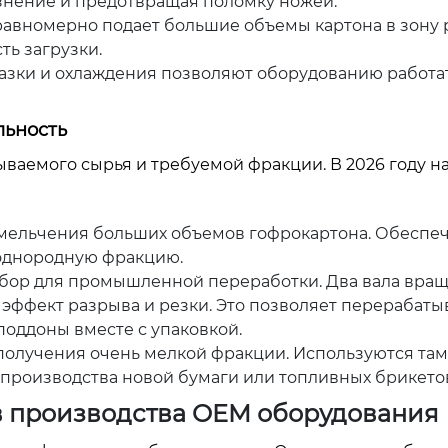
знение и предотвращая поломку ножей.
авномерно подает большие объемы картона в зону 
ь загрузки.
зки и охлаждения позволяют оборудованию работа
льность
ваемого сырья и требуемой фракции. В 2026 году н
мельчения больших объемов гофрокартона. Обеспе
 однородную фракцию.
ор для промышленной переработки. Два вала вра
я эффект разрыва и резки. Это позволяет перерабаты
оддоны вместе с упаковкой.
олучения очень мелкой фракции. Используются там,
 производства новой бумаги или топливных брикето
ов производства OEM оборудования