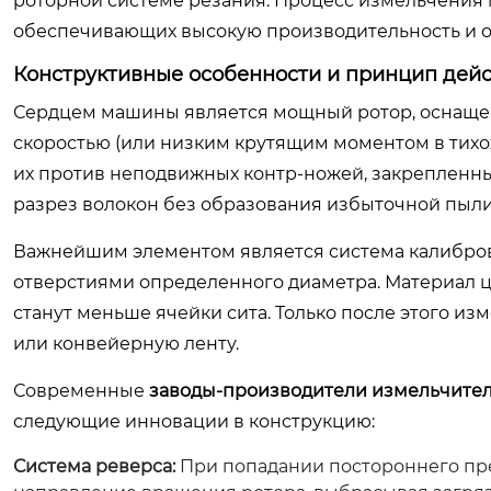
роторной системе резания. Процесс измельчения 
обеспечивающих высокую производительность и о
Конструктивные особенности и принцип дей
Сердцем машины является мощный ротор, оснаще
скоростью (или низким крутящим моментом в тихох
их против неподвижных контр-ножей, закрепленны
разрез волокон без образования избыточной пыли
Важнейшим элементом является система калибровк
отверстиями определенного диаметра. Материал ци
станут меньше ячейки сита. Только после этого и
или конвейерную ленту.
Современные
заводы-производители измельчител
следующие инновации в конструкцию:
Система реверса:
При попадании постороннего пре