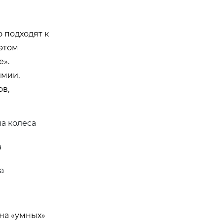
 подходят к
этом
е».
имии,
ов,
на колеса
а
а
на «умных»