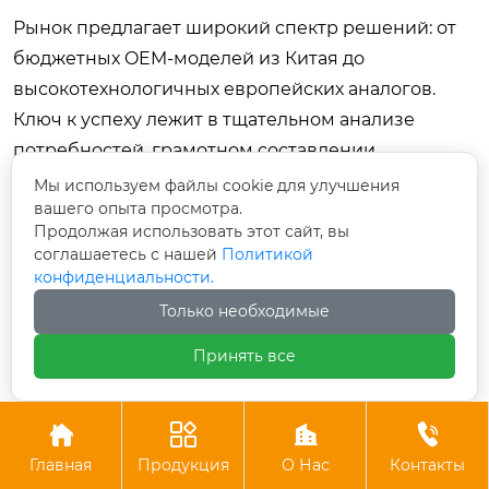
Рынок предлагает широкий спектр решений: от
бюджетных OEM-моделей из Китая до
высокотехнологичных европейских аналогов.
Ключ к успеху лежит в тщательном анализе
потребностей, грамотном составлении
технического задания и выборе партнера,
Мы используем файлы cookie для улучшения
вашего опыта просмотра.
готового обеспечить не только продажу, но и
Продолжая использовать этот сайт, вы
долгосрочную поддержку.
соглашаетесь с нашей
Политикой
конфиденциальности.
Не забывайте, что качественная переработка
Только необходимые
растительных остатков — это вклад в плодородие
почвы, снижение эрозии и повышение
Принять все
урожайности будущих поколений. Инвестируя в
современное оборудование сегодня, вы




закладываете фундамент устойчивого развития
Главная
Продукция
О Нас
Контакты
вашего бизнеса завтра.