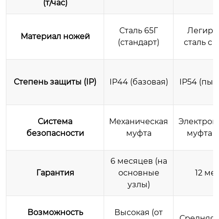
(т/час)
Сталь 65Г
Легиро
Материал ножей
(стандарт)
сталь с 
Степень защиты (IP)
IP44 (базовая)
IP54 (пы
Система
Механическая
Электром
безопасности
муфта
муфта +
6 месяцев (на
Гарантия
основные
12 ме
узлы)
Возможность
Высокая (от
Средняя (