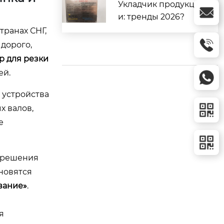
Укладчик продукци
и: тренды 2026?
транах СНГ,
дорого,
р для резки
ей.
 устройства
х валов,
е
е решения
ановятся
вание»
.
я