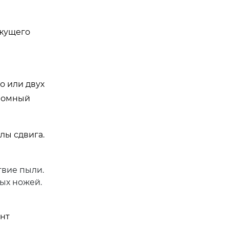
ежущего
о или двух
громный
лы сдвига.
твие пыли.
ых ножей.
нт