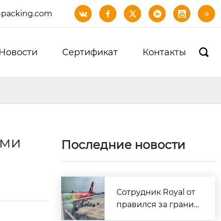
-packing.com






Новости
Сертификат
Контакты

ами
Последние новости
Сотрудник Royal от
правился за границ
у для доставки обра