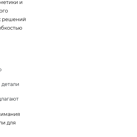
метики и
ого
ых решений
гибкостью
о
 детали
длагают
онимания
ли для