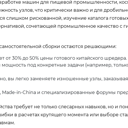
разработке машин для пищевой промышленности, кос
ность узлов, что критически важно и для дробильн
тся слишком рискованной, изучение каталога готов
льтернативой, сочетающей промышленное качество с 
 самостоятельной сборки остаются решающими:
т от 30% до 50% цены готового китайского шредера.
 мощность под конкретные задачи (например, тольк
о, вы легко заменяете изношенные узлы, заказывая
, Made-in-China и специализированные форумы пре
йства требует не только слесарных навыков, но и п
бки в расчетах крутящего момента или выборе ста
авмам.