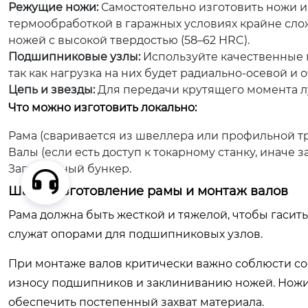
Режущие ножи:
Самостоятельно изготовить ножи из
термообработкой в гаражных условиях крайне сло
ножей с высокой твердостью (58–62 HRC).
Подшипниковые узлы:
Используйте качественные п
так как нагрузка на них будет радиально-осевой и 
Цепь и звезды:
Для передачи крутящего момента л
Что можно изготовить локально:
Рама (сваривается из швеллера или профильной тр
Валы (если есть доступ к токарному станку, иначе з
Загрузочный бункер.
Шаг 3: Изготовление рамы и монтаж валов
Рама должна быть жесткой и тяжелой, чтобы гаси
служат опорами для подшипниковых узлов.
При монтаже валов критически важно соблюсти со
износу подшипников и заклиниванию ножей. Ножи 
обеспечить постепенный захват материала.