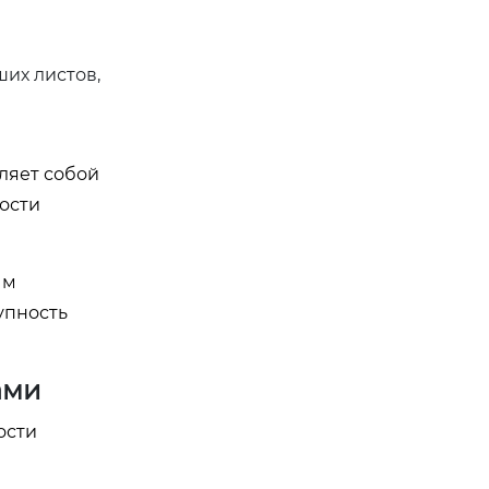
их листов,
ляет собой
мости
ым
упность
ами
ости