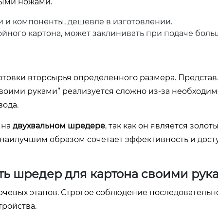
ными ножами.
и и компоненты, дешевле в изготовлении.
ного картона, может заклинивать при подаче больш
готовки вторсырья определенного размера. Представ
своими руками” реализуется сложно из-за необходи
вода.
 на
двухвальном шредере
, так как он является золот
и наилучшим образом сочетает эффективность и дост
ть шредер для картона своими рук
ючевых этапов. Строгое соблюдение последовательн
тройства.