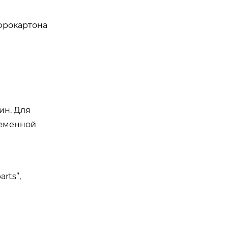
фрокартона
ин. Для
ременной
rts”,