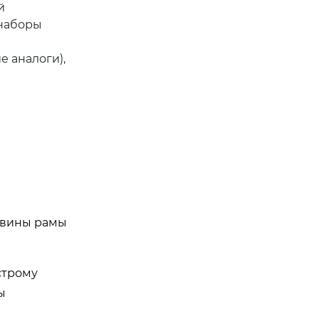
й
 наборы
 аналоги),
ковины рамы
строму
ы