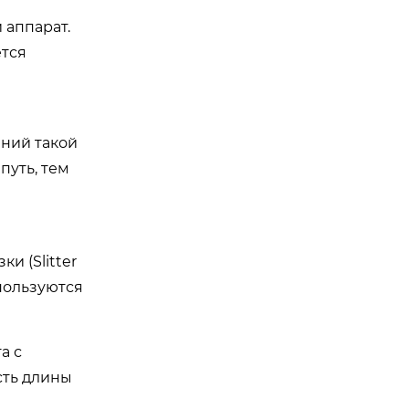
 аппарат.
ется
иний такой
путь, тем
и (Slitter
спользуются
а с
сть длины