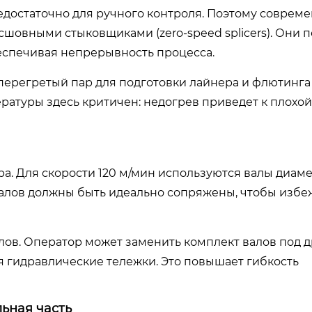
едостаточно для ручного контроля. Поэтому соврем
шовными стыковщиками (zero-speed splicers). Они 
еспечивая непрерывность процесса.
перегретый пар для подготовки лайнера и флютинга
ратуры здесь критичен: недогрев приведет к плохой
а. Для скорости 120 м/мин используются валы диам
алов должны быть идеально сопряжены, чтобы избе
лов. Оператор может заменить комплект валов под 
зуя гидравлические тележки. Это повышает гибкость
ьная часть