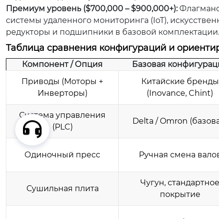
Премиум уровень ($700,000 – $900,000+):
Флагманс
системы удаленного мониторинга (IoT), искусстве
редукторы и подшипники в базовой комплектации.
Таблица сравнения конфигураций и ориенти
Компонент / Опция
Базовая конфигурац
Приводы (Моторы +
Китайские бренды
Инверторы)
(Inovance, Chint)
Система управления
Delta / Omron (базов
(PLC)
Одиночный пресс
Ручная смена вало
Чугун, стандартно
Сушильная плита
покрытие