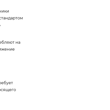
чики
стандартом
ь
ебляют на
нижение
ребует
осящего