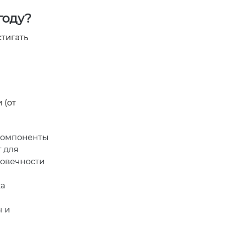
году?
тигать
 (от
 компоненты
т для
говечности
ка
ы и