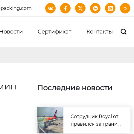
-packing.com






Новости
Сертификат
Контакты

/мин
Последние новости
Сотрудник Royal от
правился за границ
у для доставки обра