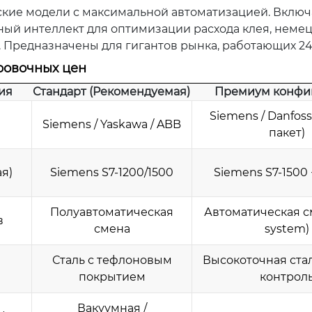
кие модели с максимальной автоматизацией. Вклю
нный интеллект для оптимизации расхода клея, неме
 Предназначены для гигантов рынка, работающих 24/
ровочных цен
ия
Стандарт (Рекомендуемая)
Премиум конфи
Siemens / Danfos
Siemens / Yaskawa / ABB
пакет)
ая)
Siemens S7-1200/1500
Siemens S7-1500
Полуавтоматическая
Автоматическая см
в
смена
system)
е
Сталь с тефлоновым
Высокоточная ста
покрытием
контрол
Вакуумная /