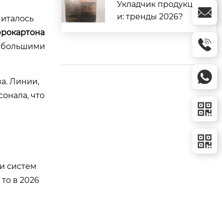
Укладчик продукци
и: тренды 2026?
читалось
фрокартона
с большими
а. Линии,
онала, что
и систем
то в 2026