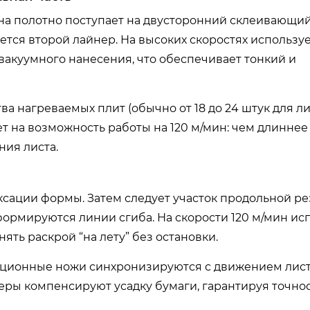
а полотно поступает на двусторонний склеивающий
тся второй лайнер. На высоких скоростях использу
вакуумного нанесения, что обеспечивает тонкий и
тва нагреваемых плит (обычно от 18 до 24 штук для л
 на возможность работы на 120 м/мин: чем длиннее 
ния листа.
ации формы. Затем следует участок продольной резк
 формируются линии сгиба. На скорости 120 м/мин и
ять раскрой “на лету” без остановки.
тационные ножи синхронизируются с движением лист
ры компенсируют усадку бумаги, гарантируя точно