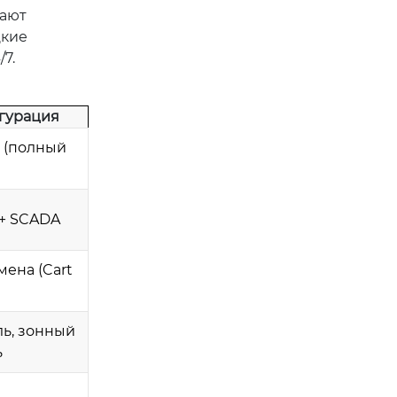
чают
цкие
7.
гурация
s (полный
 + SCADA
ена (Cart
ль, зонный
ь