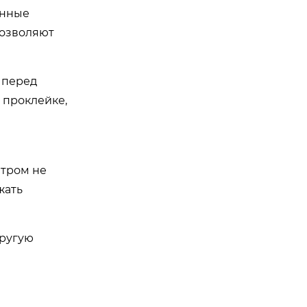
енные
позволяют
 перед
 проклейке,
етром не
жать
другую