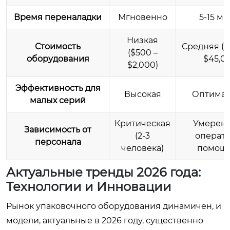
Время переналадки
Мгновенно
5-15 м
Низкая
Стоимость
Средняя ($
($500 –
оборудования
$45,0
$2,000)
Эффективность для
Высокая
Оптимал
малых серий
Критическая
Умеренн
Зависимость от
(2-3
операто
персонала
человека)
помощн
Актуальные тренды 2026 года:
Технологии и Инновации
Рынок упаковочного оборудования динамичен, и
модели, актуальные в 2026 году, существенно