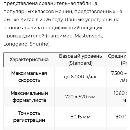
представлена сравнительная таблица
популярных классов машин, представленных на
рынке Китая в 2026 году. Данные усреднены на
основе анализа спецификаций ведущих
производителей (например, Masterwork,
Longgang, Shunhe).
Базовый уровень
Средний
Характеристика
(Standard)
(Pro
Максимальная
7,500 – 
до 6,000 л/час
скорость
л/ча
Максимальный
1060 x
720 x 520 мм
формат листа
мм
Точность
±0.15 мм
±0.10
регистрации