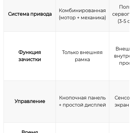
Полн
Комбинированная
Система привода
сервоп
(мотор + механика)
(3-5 о
Внешн
Функция
Только внешняя
внутре
зачистки
рамка
прос
Кнопочная панель
Сенсо
Управление
+ простой дисплей
экран 1
Время