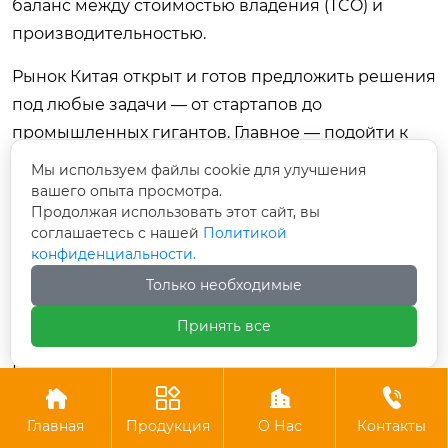
баланс между стоимостью владения (TCO) и
производительностью.
Рынок Китая открыт и готов предложить решения
под любые задачи — от стартапов до
промышленных гигантов. Главное — подойти к
вопросу вооруженным знаниями о современных
Мы используем файлы cookie для улучшения
возможностях оборудования и четким
вашего опыта просмотра.
Продолжая использовать этот сайт, вы
пониманием собственных бизнес-процессов.
соглашаетесь с нашей
Политикой
Правильно выбранная машина станет
конфиденциальности.
фундаментом для выпуска качественной,
Только необходимые
конкурентоспособной упаковки, востребованной
Принять все
на глобальном рынке.
Помните: качество вашей упаковки — это лицо




вашего бренда. И именно от точности высечки и
Главная
Продукция
О Нас
Контакты
чистоты зачистки зависит первое впечатление