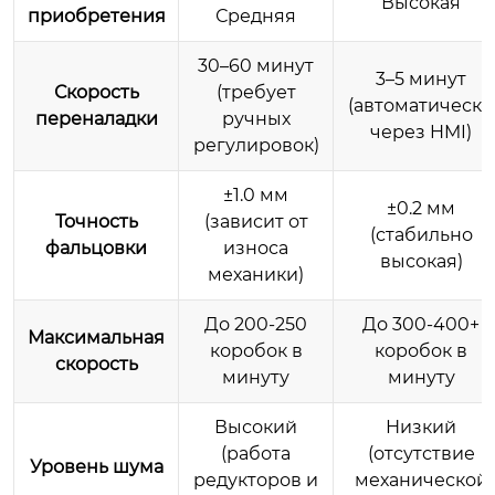
Высокая
приобретения
Средняя
30–60 минут
3–5 минут
Скорость
(требует
(автоматически
переналадки
ручных
через HMI)
регулировок)
±1.0 мм
±0.2 мм
Точность
(зависит от
(стабильно
фальцовки
износа
высокая)
механики)
До 200-250
До 300-400+
Максимальная
коробок в
коробок в
скорость
минуту
минуту
Высокий
Низкий
(работа
(отсутствие
Уровень шума
редукторов и
механической