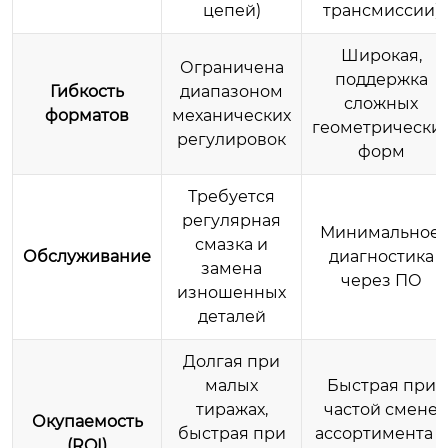
цепей)
трансмиссии)
Широкая,
Ограничена
поддержка
Гибкость
диапазоном
сложных
форматов
механических
геометрически
регулировок
форм
Требуется
регулярная
Минимальное,
смазка и
Обслуживание
диагностика
замена
через ПО
изношенных
деталей
Долгая при
малых
Быстрая при
тиражах,
частой смене
Окупаемость
быстрая при
ассортимента и
(ROI)