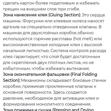
сделать картон более податливым и избежать
трещин на внешнем слое при сгибе.
Зона нанесения клея (Gluing Section):
Это сердце
машины. Форсунки или клеевые колеса наносят
адгезив на специально отведенные клапаны. В
машинах для двухслойных коробок обычно
используются горячие расплавы (hot melt) или
высококачественные холодные клеи с высокой
начальной липкостью. Система контроля расхода
клея гарантирует, что слой будет достаточным
для скрепления двух плотных листов, но не
избыточным, чтобы избежать вытекания.
Зона окончательной фальцовки (Final Folding
Section):
Механизмы складывают боковые стенки
коробки, прижимая проклеенные клапаны к
основной поверхности. Здесь создается
давление, необходимое для активации клея и
формирования монолитного соединения.
Зона прижима и сушки (Pressing and Drying