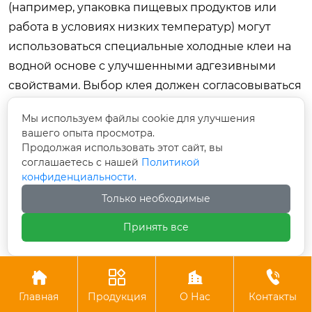
(например, упаковка пищевых продуктов или
работа в условиях низких температур) могут
использоваться специальные холодные клеи на
водной основе с улучшенными адгезивными
свойствами. Выбор клея должен согласовываться
с производителем машины.
Мы используем файлы cookie для улучшения
Как часто нужно проводить техническое
вашего опыта просмотра.
обслуживание?
Продолжая использовать этот сайт, вы
соглашаетесь с нашей
Политикой
Базовое обслуживание (очистка от пыли и
конфиденциальности.
остатков клея, проверка натяжения ремней)
Только необходимые
должно проводиться ежедневно или
Принять все
еженедельно в зависимости от интенсивности
смены. Полное ТО с заменой изнашиваемых
компонентов и диагностикой электроники




рекомендуется проводить каждые 6–12 месяцев
Главная
Продукция
О Нас
Контакты
или после наработки определенного количества