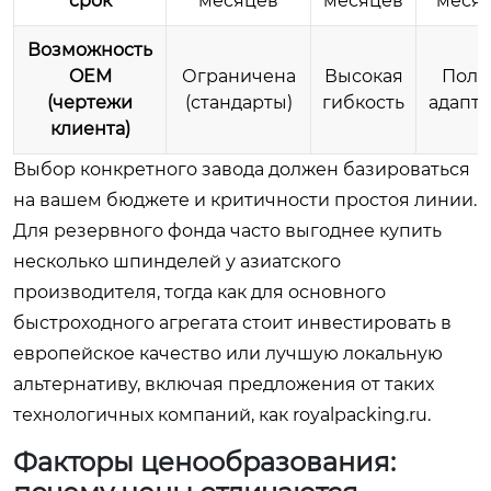
срок
месяцев
месяцев
меся
Возможность
OEM
Ограничена
Высокая
Полн
(чертежи
(стандарты)
гибкость
адапт
клиента)
Выбор конкретного завода должен базироваться
на вашем бюджете и критичности простоя линии.
Для резервного фонда часто выгоднее купить
несколько шпинделей у азиатского
производителя, тогда как для основного
быстроходного агрегата стоит инвестировать в
европейское качество или лучшую локальную
альтернативу, включая предложения от таких
технологичных компаний, как royalpacking.ru.
Факторы ценообразования: