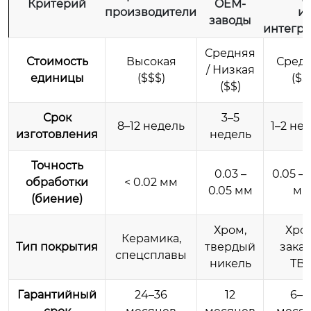
Критерий
OEM-
производители
и
заводы
интегр
Средняя
Стоимость
Высокая
Сред
/ Низкая
единицы
($$$)
($$
($$)
Срок
3–5
8–12 недель
1–2 не
изготовления
недель
Точность
0.03 –
0.05 – 
обработки
< 0.02 мм
0.05 мм
мм
(биение)
Хром,
Хро
Керамика,
Тип покрытия
твердый
зака
спецсплавы
никель
ТВ
Гарантийный
24–36
12
6–1