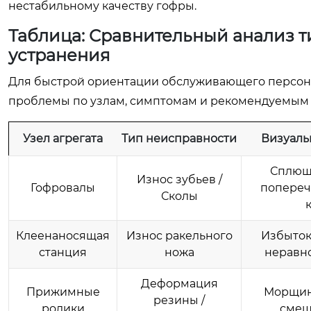
нестабильному качеству гофры.
Таблица: Сравнительный анализ т
устранения
Для быстрой ориентации обслуживающего персон
проблемы по узлам, симптомам и рекомендуемым 
Узел агрегата
Тип неисправности
Визуаль
Сплющ
Износ зубьев /
Гофровалы
попереч
Сколы
Клеенаносящая
Износ ракельного
Избыток 
станция
ножа
неравн
Деформация
Прижимные
Морщин
резины /
ролики
смещ