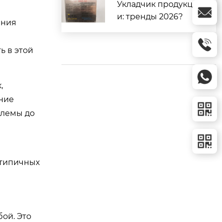
Укладчик продукци
и: тренды 2026?
ения
ь в этой
,
ние
блемы до
 типичных
ой. Это