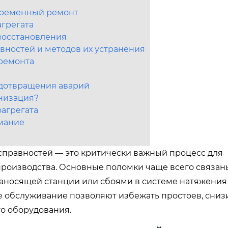
евременный ремонт
грегата
восстановления
вностей и методов их устранения
ремонта
едотвращения аварий
низация?
оагрегата
имание
справностей — это критически важный процесс для
роизводства. Основные поломки чаще всего связан
аносящей станции или сбоями в системе натяжения 
 обслуживание позволяют избежать простоев, сниз
о оборудования.