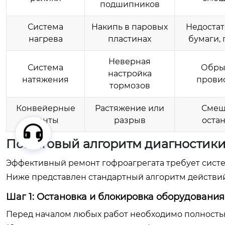
подшипников
Система
Накипь в паровых
Недоста
нагрева
пластинах
бумаги, 
Неверная
Система
Обры
настройка
натяжения
прови
тормозов
Конвейерные
Растяжение или
Смещ
ленты
разрыв
оста
Пошаговый алгоритм диагностики
Эффективный ремонт гофроагрегата требует систем
Ниже представлен стандартный алгоритм действи
Шаг 1: Остановка и блокировка оборудования
Перед началом любых работ необходимо полностью