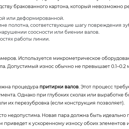
дству бракованного картона, который невозможно ре
ой или деформированной.
не полотна, соответствующие шагу повреждения зуб
нарушении соосности или биении валов.
остях работы линии.
амеров. Используется микрометрическое оборудова
ла. Допустимый износ обычно не превышает 0.1–0.2 
можна процедура
притирки валов
. Этот процесс треб
мента. Однако при глубоких сколах или выработке б
ли их перезубровка (если конструкция позволяет).
асто недопустима. Новая пара должна быть идеально 
рым приведет к ускоренному износу обоих элементов 