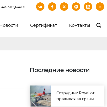
-packing.com






Новости
Сертификат
Контакты

и
Последние новости
Сотрудник Royal от
правился за границ
у для доставки обра