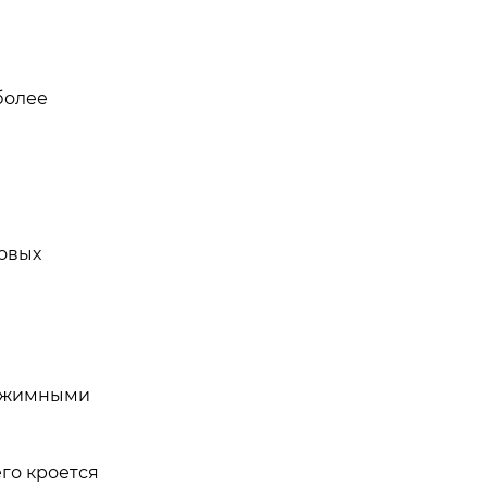
более
новых
рижимными
го кроется