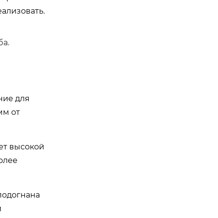
ализовать.
а.
ние для
мм от
ует высокой
олее
подогнана
и