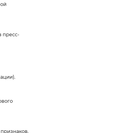
мой
в пресс-
ации).
ового
 признаков.