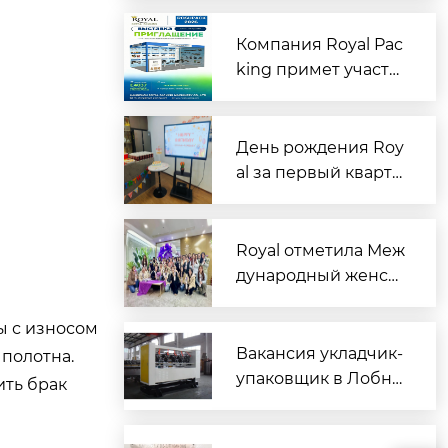
зцов: командная ра
бота помогла успеш
Компания Royal Pac
но выполнить задач
king примет участи
у
е в выставке RosUp
ack 2026 в Москве
День рождения Roy
al за первый кварта
л | Сладкий полдни
к, чтобы согреть се
рдца каждого имен
Royal отметила Меж
инника
дународный женск
ий день особыми п
одарками для сотру
ы с износом
дниц
Вакансия укладчик-
полотна.
упаковщик в Лобне:
ить брак
новые технологии?