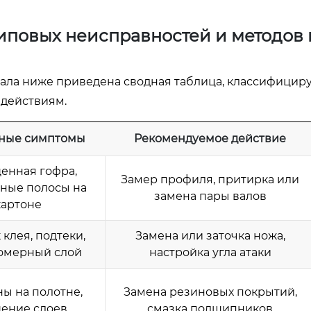
иповых неисправностей и методов 
ала ниже приведена сводная таблица, классифици
действиям.
ные симптомы
Рекомендуемое действие
енная гофра,
Замер профиля, притирка или
ные полосы на
замена пары валов
картоне
клея, подтеки,
Замена или заточка ножа,
омерный слой
настройка угла атаки
ы на полотне,
Замена резиновых покрытий,
ение слоев
смазка подшипников