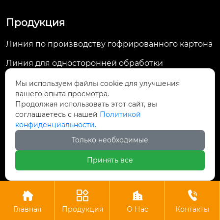
Продукция
Линия по производству гофрированного картона
Линия для односторонней обработки
Машина для флексографской печати на гофриров
Мы используем файлы cookie для улучшения
анном картоне
вашего опыта просмотра.
Продолжая использовать этот сайт, вы
Машина для склеивания папок
соглашаетесь с нашей
Политикой
конфиденциальности.
Машина для ламинирования флейт
Только необходимые
Принять все
Контакты
Комната 1701, здание 3, Greenland Central




Plaza, улица Дагуань, д. 98, район Гуншу,

Главная
Продукция
О Нас
Контакты
Ханчжоу, провинция Чжэцзян, Китай