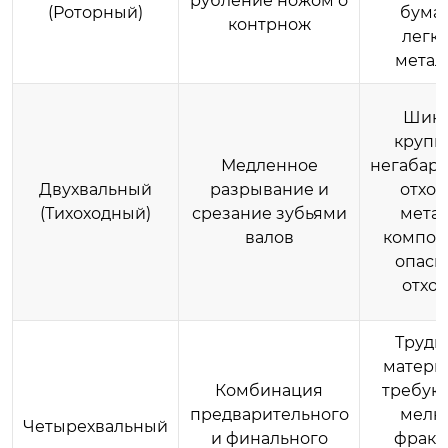
рубление ножом о
(Роторный)
бумаг
контрнож
легк
метал
Шины
крупн
Медленное
негабар
Двухвальный
разрывание и
отход
(Тихоходный)
срезание зубьями
метал
валов
композ
опасн
отхо
Трудн
матери
Комбинация
требую
предварительного
мелк
Четырехвальный
и финального
фракц