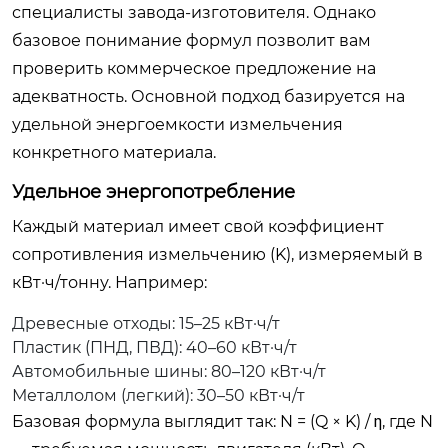
специалисты завода-изготовителя. Однако
базовое понимание формул позволит вам
проверить коммерческое предложение на
адекватность. Основной подход базируется на
удельной энергоемкости измельчения
конкретного материала.
Удельное энергопотребление
Каждый материал имеет свой коэффициент
сопротивления измельчению (K), измеряемый в
кВт·ч/тонну. Например:
Древесные отходы: 15–25 кВт·ч/т
Пластик (ПНД, ПВД): 40–60 кВт·ч/т
Автомобильные шины: 80–120 кВт·ч/т
Металлолом (легкий): 30–50 кВт·ч/т
Базовая формула выглядит так:
N = (Q × K) / η
, где N