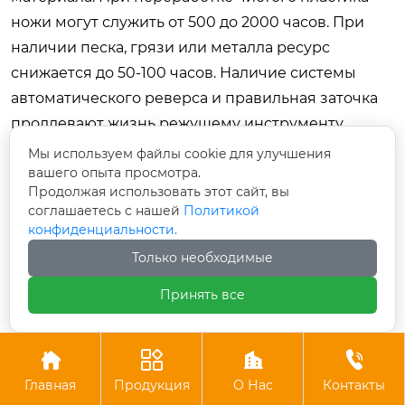
ножи могут служить от 500 до 2000 часов. При
наличии песка, грязи или металла ресурс
снижается до 50-100 часов. Наличие системы
автоматического реверса и правильная заточка
продлевают жизнь режущему инструменту.
Планируйте бюджет на регулярную заточку или
Мы используем файлы cookie для улучшения
вашего опыта просмотра.
замену ножей как обязательную статью расходов.
Продолжая использовать этот сайт, вы
Заключение
соглашаетесь с нашей
Политикой
конфиденциальности.
Подводя итог, можно утверждать, что тема
Только необходимые
промышленный шредер: выбор мощности
Принять все
является фундаментальной для успеха любого
предприятия в сфере рециклинга. Это не просто
вопрос подбора цифры в спецификации, а




комплексная инженерная задача, требующая
Главная
Продукция
О Нас
Контакты
учета свойств сырья, технологических целей и