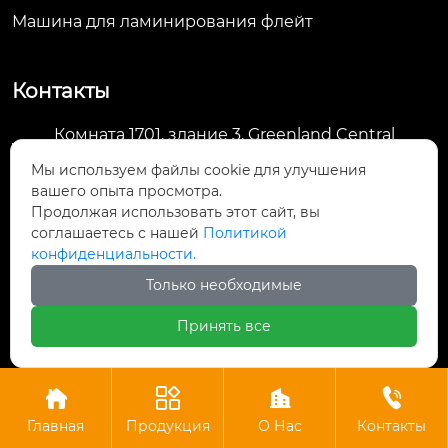
Машина для ламинирования флейт
Контакты
Комната 1701, здание 3, Greenland Central
Plaza, улица Дагуань, д. 98, район Гуншу,

Мы используем файлы cookie для улучшения
Ханчжоу, провинция Чжэцзян, Китай
вашего опыта просмотра.
Продолжая использовать этот сайт, вы
machine@royal-packing.com

соглашаетесь с нашей
Политикой
конфиденциальности.
+86-571-85829052

Только необходимые
Принять все
+8613325819288





Главная
Продукция
О Нас
Контакты
Авторское право © ООО Ханчжоу Ройал Упаковочное