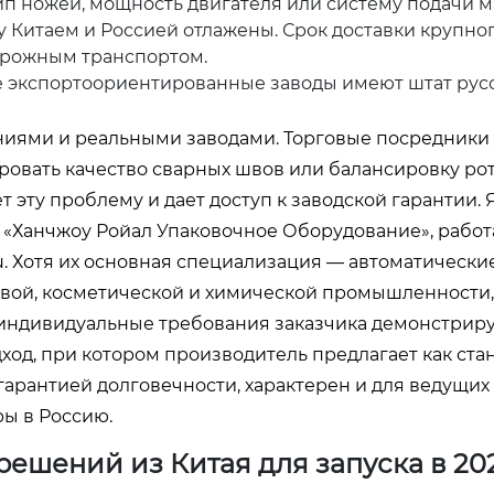
п ножей, мощность двигателя или систему подачи м
Китаем и Россией отлажены. Срок доставки крупно
орожным транспортом.
 экспортоориентированные заводы имеют штат рус
иями и реальными заводами. Торговые посредники 
ровать качество сварных швов или балансировку рот
эту проблему и дает доступ к заводской гарантии.
 «Ханчжоу Ройал Упаковочное Оборудование», рабо
u
. Хотя их основная специализация — автоматически
вой, косметической и химической промышленности, 
ндивидуальные требования заказчика демонстрир
ход, при котором производитель предлагает как ст
арантией долговечности, характерен и для ведущих
ы в Россию.
ешений из Китая для запуска в 20