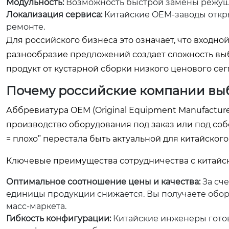
Модульность:
Возможность быстрой замены режущих
Локализация сервиса:
Китайские OEM-заводы откры
ремонте.
Для российского бизнеса это означает, что входно
разнообразие предложений создает сложность выб
продукт от кустарной сборки низкого ценового сег
Почему российские компании вы
Аббревиатура OEM (Original Equipment Manufactur
производство оборудования под заказ или под со
= плохо” перестала быть актуальной для китайско
Ключевые преимущества сотрудничества с китайс
Оптимальное соотношение цены и качества:
За сч
единицы продукции снижается. Вы получаете обор
масс-маркета.
Гибкость конфигурации:
Китайские инженеры гото