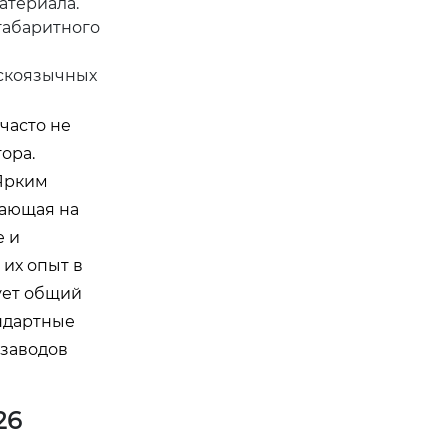
атериала.
габаритного
скоязычных
часто не
ора.
 Ярким
тающая на
е и
их опыт в
ует общий
андартные
 заводов
26