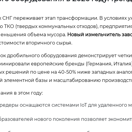
х СНГ переживает этап трансформации. В условиях 
ю ТКО (твердых коммунальных отходов), предприяти
меньшения объема мусора.
Новый измельчитель зав
стоимости вторичного сырья.
нок дробильного оборудования демонстрирует четки
минировали европейские бренды (Германия, Италия),
х решений по цене на 40-50% ниже западных аналог
й элементной базы и масштабированию производств
ния в этом году:
едеры оснащаются системами IoT для удаленного 
разователей нового поколения позволяет экономит