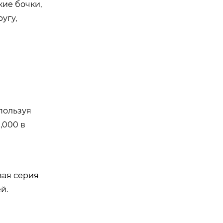
ие бочки,
угу,
пользуя
,000 в
вая серия
й.