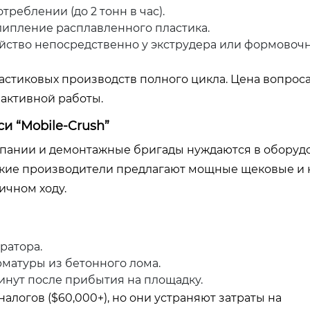
реблении (до 2 тонн в час).
ипление расплавленного пластика.
йство непосредственно у экструдера или формовоч
астиковых производств полного цикла. Цена вопрос
в активной работы.
и “Mobile-Crush”
мпании и демонтажные бригады нуждаются в оборуд
йские производители предлагают мощные щековые и
ичном ходу.
ратора.
матуры из бетонного лома.
минут после прибытия на площадку.
логов ($60,000+), но они устраняют затраты на