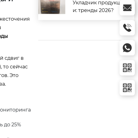
Укладчик продукци
и: тренды 2026?
ужесточения
я
оды
й сдвиг в
 то сейчас
ов. Это
а.
мониторинга
ь до 25%