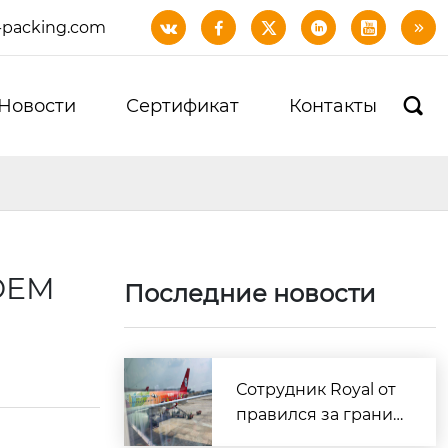
-packing.com






Новости
Сертификат
Контакты

OEM
Последние новости
Сотрудник Royal от
правился за границ
у для доставки обра