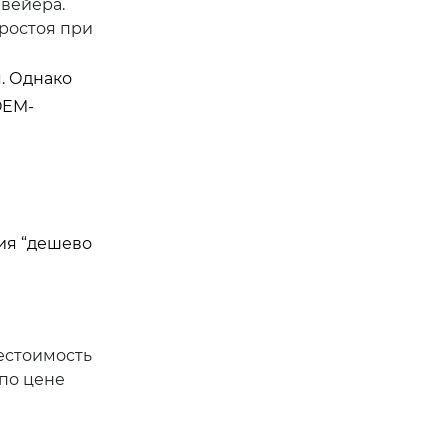
вейера.
ростоя при
. Однако
OEM-
ия “дешево
естоимость
по цене