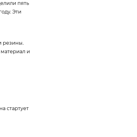
делили пять
оду. Эти
и резины.
 материал и
а стартует