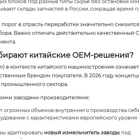
 блоков под разные типы сырья без остановки кон
вают склады запчастей в России, сокращая время п
й порог в отрасль переработки значительно снизился
ора. Важно отличать действительно качественный 
мента.
бирают китайские OEM-решения?
er) в контексте китайского машиностроения означает
бственным брендом покупателя. В 2026 году концепц
го промышленного сектора.
кими заводами-производителями:
ет огромных объемов внутреннего производства себ
удование с характеристиками европейского уровня 
вы адаптировать
новый измельчитель заводы
под