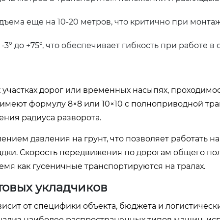
дъема еще на 10-20 метров, что критично при монта
-3° до +75°, что обеспечивает гибкость при работе в
 участках дорог или временных насыпях, проходимо
имеют формулу 8×8 или 10×10 с полноприводной тр
ения радиуса разворота.
нием давления на грунт, что позволяет работать на
адки. Скорость передвижения по дорогам общего по
ремя как гусеничные транспортируются на тралах.
товых укладчиков
сит от специфики объекта, бюджета и логистическ
нализ наиболее распространенных типов машин, ис