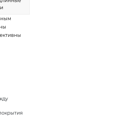
 длинные
ки
ьным
ины
фективны
жду
 покрытия