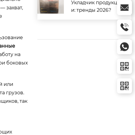
Укладчик продукци
 захват,
и: тренды 2026?
е
льзование
данные
аботу на
ри боковых
й или
а грузов.
щиков, так
ающих