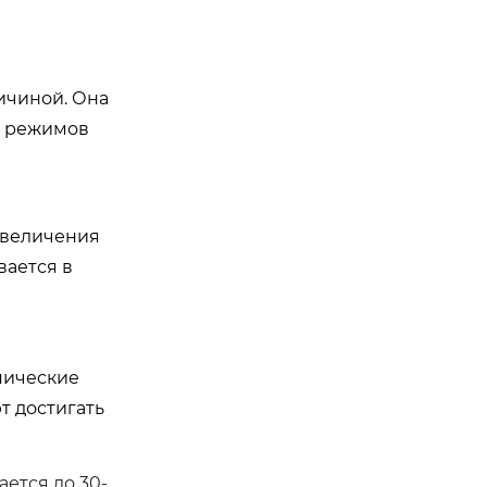
ичиной. Она
х режимов
увеличения
вается в
пические
т достигать
ется до 30-