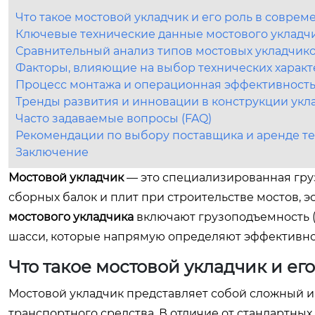
Что такое мостовой укладчик и его роль в совре
Ключевые технические данные мостового укладч
Сравнительный анализ типов мостовых укладчик
Факторы, влияющие на выбор технических характ
Процесс монтажа и операционная эффективност
Тренды развития и инновации в конструкции укл
Часто задаваемые вопросы (FAQ)
Рекомендации по выбору поставщика и аренде т
Заключение
Мостовой укладчик
— это специализированная гру
сборных балок и плит при строительстве мостов, 
мостового укладчика
включают грузоподъемность (о
шасси, которые напрямую определяют эффективнос
Что такое мостовой укладчик и ег
Мостовой укладчик представляет собой сложный 
транспортного средства. В отличие от стандартных