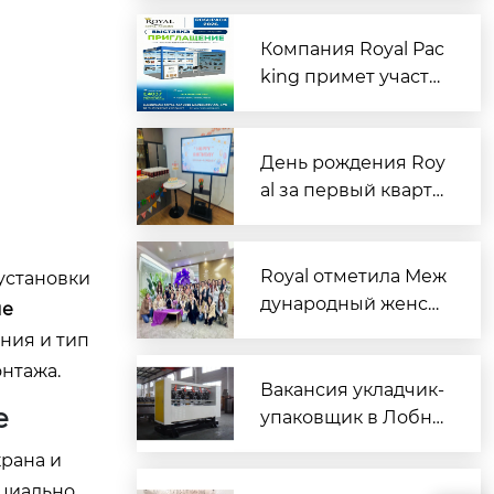
зцов: командная ра
бота помогла успеш
Компания Royal Pac
но выполнить задач
king примет участи
у
е в выставке RosUp
ack 2026 в Москве
День рождения Roy
al за первый кварта
л | Сладкий полдни
к, чтобы согреть се
рдца каждого имен
Royal отметила Меж
установки
инника
дународный женск
ые
ий день особыми п
ния и тип
одарками для сотру
нтажа.
дниц
Вакансия укладчик-
е
упаковщик в Лобне:
новые технологии?
рана и
ециально