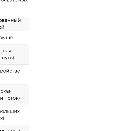
ованный
ой
 выше
нная
 путь)
тройство
й
сокая
й поток)
больших
х)