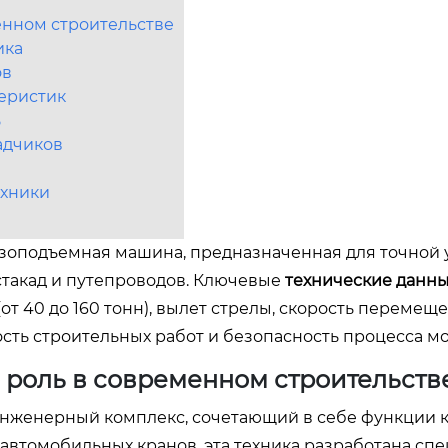
менном строительстве
ика
ов
еристик
ь
адчиков
ехники
зоподъемная машина, предназначенная для точной 
эстакад и путепроводов. Ключевые
технические данн
т 40 до 160 тонн), вылет стрелы, скорость перемеще
ть строительных работ и безопасность процесса мо
о роль в современном строительств
инженерный комплекс, сочетающий в себе функции к
 автомобильных кранов, эта техника разработана сп