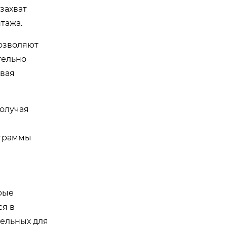
захват
тажа.
озволяют
тельно
ивая
получая
аграммы
рые
я в
тельных для