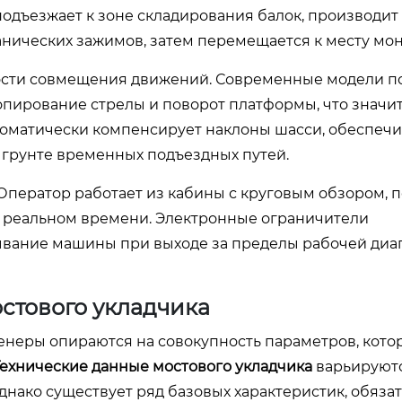
одъезжает к зоне складирования балок, производит 
нических зажимов, затем перемещается к месту мон
ности совмещения движений. Современные модели п
опирование стрелы и поворот платформы, что значи
томатически компенсирует наклоны шасси, обеспеч
 грунте временных подъездных путей.
Оператор работает из кабины с круговым обзором, 
а в реальном времени. Электронные ограничители
ывание машины при выходе за пределы рабочей ди
стового укладчика
енеры опираются на совокупность параметров, кото
Технические данные мостового укладчика
варьируютс
днако существует ряд базовых характеристик, обяза