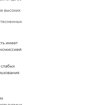
же высоких
 стесненных
сть имеет
ансмиссией
 слабых
льзования
их
пользуемых