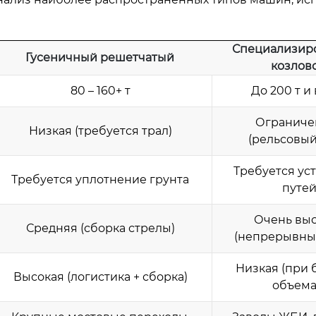
Специализир
Гусеничный решетчатый
козлов
80 – 160+ т
До 200 т и
Ограниче
Низкая (требуется трал)
(рельсовый
Требуется ус
Требуется уплотнение грунта
путе
Очень вы
Средняя (сборка стрелы)
(непрерывны
Низкая (при 
Высокая (логистика + сборка)
объема