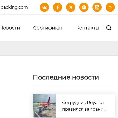
-packing.com






Новости
Сертификат
Контакты

Последние новости
Сотрудник Royal от
правился за границ
у для доставки обра