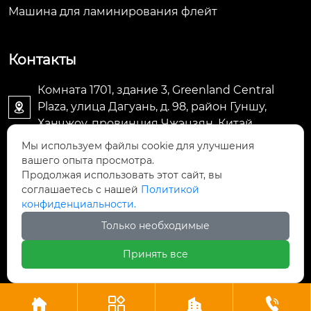
Машина для ламинирования флейт
Контакты
Комната 1701, здание 3, Greenland Central
Plaza, улица Дагуань, д. 98, район Гуншу,

Ханчжоу, провинция Чжэцзян, Китай
Мы используем файлы cookie для улучшения
machine@royal-packing.com

вашего опыта просмотра.
Продолжая использовать этот сайт, вы
соглашаетесь с нашей
Политикой
+86-571-85829052

конфиденциальности.
Только необходимые
+8613325819288

Принять все
Авторское право © ООО Ханчжоу Ройал Упаковочное




Оборудование