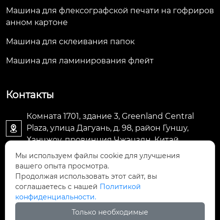
Машина для флексографской печати на гофриров
анном картоне
Машина для склеивания папок
Машина для ламинирования флейт
Контакты
Комната 1701, здание 3, Greenland Central
Plaza, улица Дагуань, д. 98, район Гуншу,

Ханчжоу, провинция Чжэцзян, Китай
Мы используем файлы cookie для улучшения
machine@royal-packing.com

вашего опыта просмотра.
Продолжая использовать этот сайт, вы
соглашаетесь с нашей
Политикой
+86-571-85829052

конфиденциальности.
Только необходимые
+8613325819288
