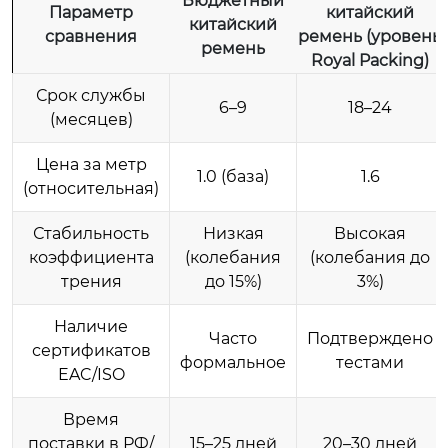
Бюджетный
Параметр
китайский
китайский
сравнения
ремень (уровень
ремень
Royal Packing)
Срок службы
6–9
18–24
(месяцев)
Цена за метр
1.0 (база)
1.6
(относительная)
Стабильность
Низкая
Высокая
коэффициента
(колебания
(колебания до
трения
до 15%)
3%)
Наличие
Часто
Подтверждено
сертификатов
формальное
тестами
EAC/ISO
Время
поставки в РФ/
15–25 дней
20–30 дней