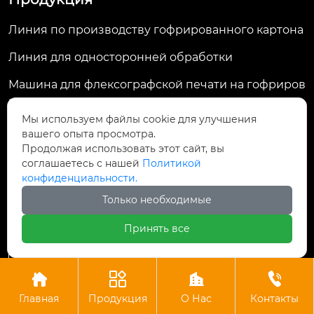
Линия по производству гофрированного картона
Линия для односторонней обработки
Машина для флексографской печати на гофриров
анном картоне
Мы используем файлы cookie для улучшения
Машина для склеивания папок
вашего опыта просмотра.
Продолжая использовать этот сайт, вы
Машина для ламинирования флейт
соглашаетесь с нашей
Политикой
конфиденциальности.
Только необходимые
Контакты
Принять все
Комната 1701, здание 3, Greenland Central
Plaza, улица Дагуань, д. 98, район Гуншу,

Ханчжоу, провинция Чжэцзян, Китай




Главная
Продукция
О Нас
Контакты
machine@royal-packing.com
