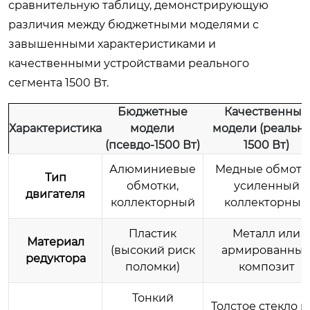
сравнительную таблицу, демонстрирующую
различия между бюджетными моделями с
завышенными характеристиками и
качественными устройствами реального
сегмента 1500 Вт.
Бюджетные
Качественные
Характеристика
модели
модели (реальн
(псевдо-1500 Вт)
1500 Вт)
Алюминиевые
Медные обмотк
Тип
обмотки,
усиленный
двигателя
коллекторный
коллекторный
Пластик
Металл или
Материал
(высокий риск
армированны
редуктора
поломки)
композит
Тонкий
Толстое стекло и