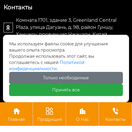
Контакты
Комната 1701, здание 3, Greenland Central
Plaza, улица Дагуань, д. 98, район Гуншу,

Ханчжоу, провинция Чжэцзян, Китай
Мы используем файлы cookie для улучшения
machine@royal-packing.com

вашего опыта просмотра.
Продолжая использовать этот сайт, вы
соглашаетесь с нашей
Политикой
+86-571-85829052

конфиденциальности.
Только необходимые
+8613325819288

Принять все
Авторское право © ООО Ханчжоу Ройал Упаковочное




Оборудование
Главная
Продукция
О Нас
Контакты