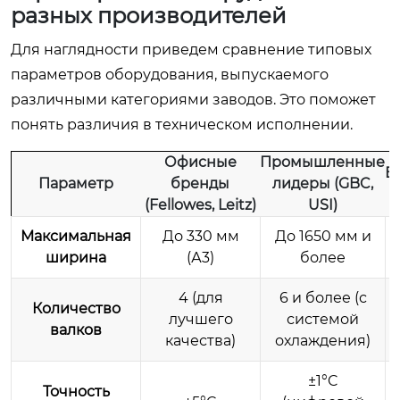
разных производителей
Для наглядности приведем сравнение типовых
параметров оборудования, выпускаемого
различными категориями заводов. Это поможет
понять различия в техническом исполнении.
Офисные
Промышленные
Б
Параметр
бренды
лидеры (GBC,
(Fellowes, Leitz)
USI)
Максимальная
До 330 мм
До 1650 мм и
ширина
(А3)
более
4 (для
6 и более (с
Количество
лучшего
системой
валков
качества)
охлаждения)
±1°C
Точность