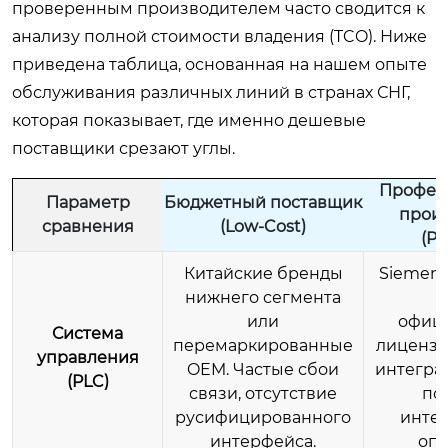
проверенным производителем часто сводится к
анализу полной стоимости владения (TCO). Ниже
приведена таблица, основанная на нашем опыте
обслуживания различных линий в странах СНГ,
которая показывает, где именно дешевые
поставщики срезают углы.
Профес
Параметр
Бюджетный поставщик
прои
сравнения
(Low-Cost)
(P
Китайские бренды
Siemens
нижнего сегмента
D
или
офиц
Система
перемаркированные
лицензи
управления
OEM. Частые сбои
интегра
(PLC)
связи, отсутствие
по
русифицированного
инте
интерфейса.
опе