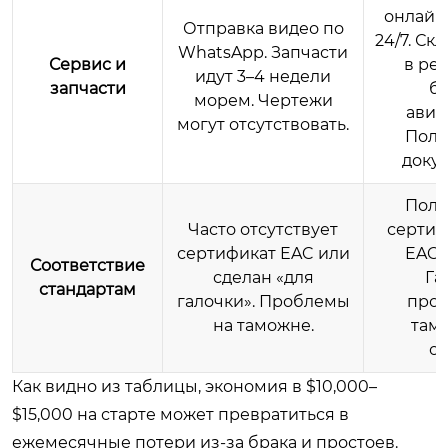
онлайн
Отправка видео по
24/7. Ск
WhatsApp. Запчасти
Сервис и
в ре
идут 3–4 недели
запчасти
б
морем. Чертежи
авиа
могут отсутствовать.
Полн
доку
Полн
Часто отсутствует
сертиф
сертификат EAC или
EAC, 
Соответствие
сделан «для
Га
стандартам
галочки». Проблемы
про
на таможне.
там
оч
Как видно из таблицы, экономия в $10,000–
$15,000 на старте может превратиться в
ежемесячные потери из-за брака и простоев.