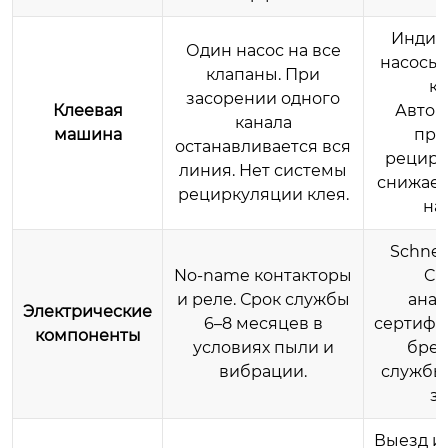
Индив
Один насос на все
насосы 
клапаны. При
кл
засорении одного
Клеевая
Автом
канала
машина
про
останавливается вся
рецирк
линия. Нет системы
снижает
рециркуляции клея.
на 
Schneid
No-name контакторы
Ch
и реле. Срок службы
ана
Электрические
6–8 месяцев в
сертиф
компоненты
условиях пыли и
брен
вибрации.
службы 
з
Выезд и