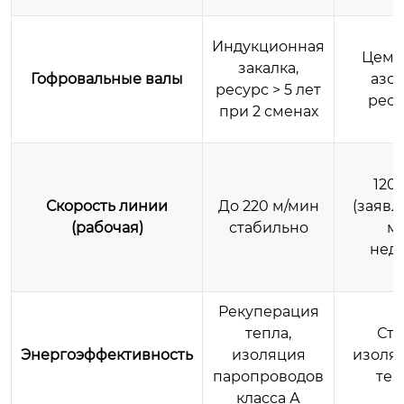
Индукционная
Цеме
закалка,
Гофровальные валы
азо
ресурс > 5 лет
ресу
при 2 сменах
120
Скорость линии
До 220 м/мин
(заявл
(рабочая)
стабильно
ми
нед
Рекуперация
тепла,
Ста
Энергоэффективность
изоляция
изоляц
паропроводов
теп
класса А