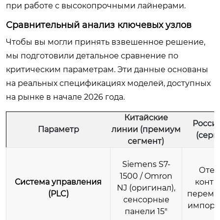
при работе с высокопрочными лайнерами.
Сравнительный анализ ключевых узлов
Чтобы вы могли принять взвешенное решение,
мы подготовили детальное сравнение по
критическим параметрам. Эти данные основаны
на реальных спецификациях моделей, доступных
на рынке в начале 2026 года.
Китайские
Росси
Параметр
линии (премиум
(сери
сегмент)
Siemens S7-
Отеч
1500 / Omron
Система управления
контр
NJ (оригинал),
(PLC)
перема
сенсорные
импорт,
панели 15″