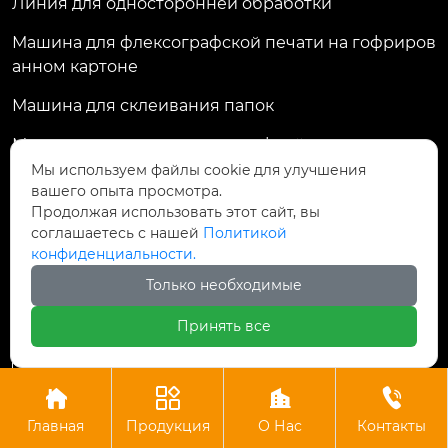
Линия для односторонней обработки
Машина для флексографской печати на гофриров
анном картоне
Машина для склеивания папок
Машина для ламинирования флейт
Мы используем файлы cookie для улучшения
вашего опыта просмотра.
Контакты
Продолжая использовать этот сайт, вы
соглашаетесь с нашей
Политикой
конфиденциальности.
Комната 1701, здание 3, Greenland Central
Plaza, улица Дагуань, д. 98, район Гуншу,

Только необходимые
Ханчжоу, провинция Чжэцзян, Китай
Принять все
machine@royal-packing.com





+86-571-85829052

Главная
Продукция
О Нас
Контакты