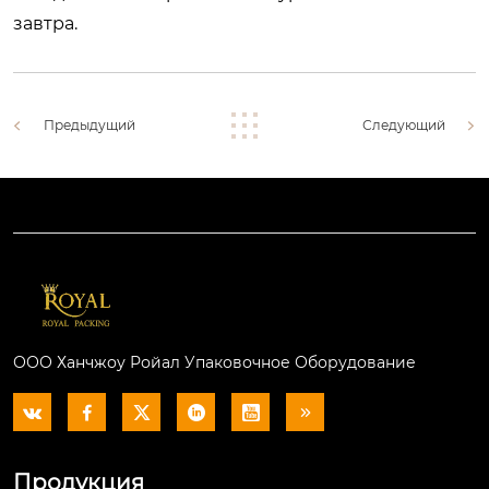
завтра.
Предыдущий
Следующий
ООО Ханчжоу Ройал Упаковочное Оборудование






Продукция