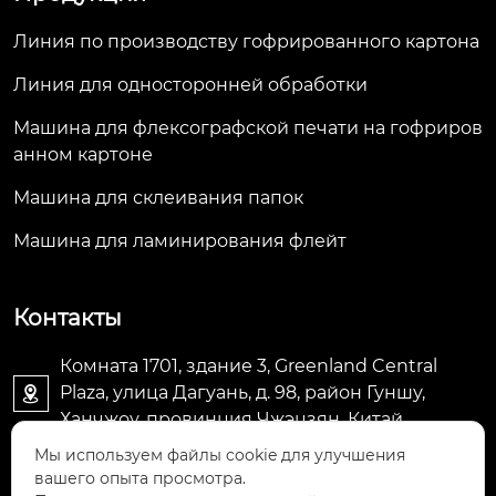
Линия по производству гофрированного картона
Линия для односторонней обработки
Машина для флексографской печати на гофриров
анном картоне
Машина для склеивания папок
Машина для ламинирования флейт
Контакты
Комната 1701, здание 3, Greenland Central
Plaza, улица Дагуань, д. 98, район Гуншу,

Ханчжоу, провинция Чжэцзян, Китай
Мы используем файлы cookie для улучшения
machine@royal-packing.com

вашего опыта просмотра.