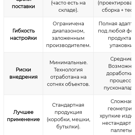
(часто есть на
(проектирован
поставки
складе).
сборка + тест
Ограничена
Полная адапт
Гибкость
диапазоном,
под любой фо
настройки
заложенным
продукта 
производителем.
упаковки.
Средние.
Минимальные.
Возможн
Риски
Технология
доработки 
внедрения
отработана на
процессе
сотнях объектов.
пусконаладк
Сложная
Стандартная
геометрия
Лучшее
продукция
хрупкие изде
применение
(коробки, мешки,
нестандарт
бутылки).
паллеты.