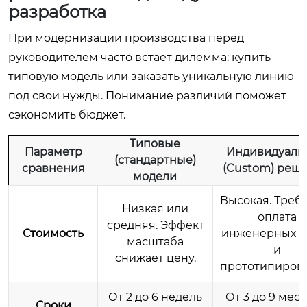
разработка
При модернизации производства перед
руководителем часто встает дилемма: купить
типовую модель или заказать уникальную линию
под свои нужды. Понимание различий поможет
сэкономить бюджет.
Типовые
Параметр
Индивидуаль
(стандартные)
сравнения
(Custom) реш
модели
Высокая. Треб
Низкая или
оплата
средняя. Эффект
Стоимость
инженерных р
масштаба
и
снижает цену.
прототипирова
От 2 до 6 недель
От 3 до 9 мес
Сроки