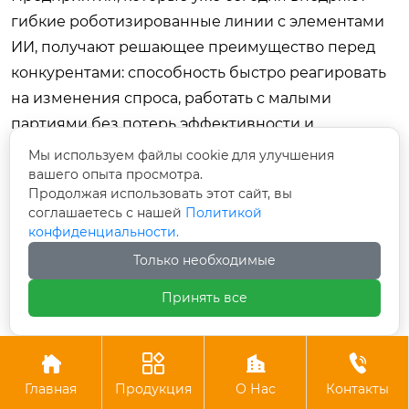
гибкие роботизированные линии с элементами
ИИ, получают решающее преимущество перед
конкурентами: способность быстро реагировать
на изменения спроса, работать с малыми
партиями без потерь эффективности и
гарантировать безупречное качество каждой
Мы используем файлы cookie для улучшения
отгруженной единицы товара.
вашего опыта просмотра.
Продолжая использовать этот сайт, вы
соглашаетесь с нашей
Политикой
Не откладывайте модернизацию на потом.
конфиденциальности.
Анализ предложений ведущих заводов-
Только необходимые
производителей, внимательное изучение
технических характеристик и грамотное
Принять все
составление ТЗ позволят вам найти идеальное
решение. Обратите внимание на таких игроков




рынка, как
ООО «Ханчжоу Ройал Упаковочное
Главная
Продукция
О Нас
Контакты
Оборудование» (royalpacking.ru)
, чей опыт