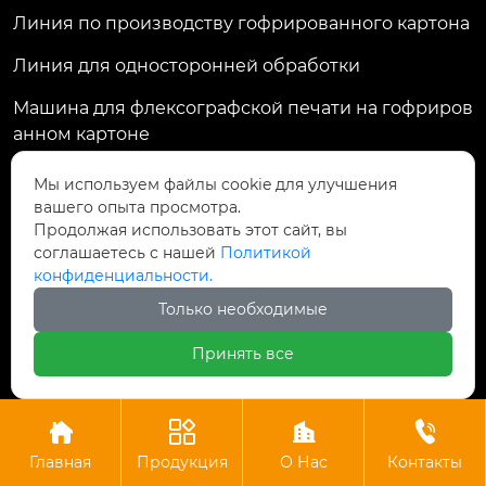
Линия по производству гофрированного картона
Линия для односторонней обработки
Машина для флексографской печати на гофриров
анном картоне
Машина для склеивания папок
Мы используем файлы cookie для улучшения
вашего опыта просмотра.
Машина для ламинирования флейт
Продолжая использовать этот сайт, вы
соглашаетесь с нашей
Политикой
конфиденциальности.
Контакты
Только необходимые
Комната 1701, здание 3, Greenland Central
Принять все
Plaza, улица Дагуань, д. 98, район Гуншу,

Ханчжоу, провинция Чжэцзян, Китай




machine@royal-packing.com

Главная
Продукция
О Нас
Контакты