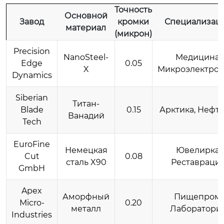
Точность
Основной
Завод
кромки
Специализац
материал
(микрон)
Precision
NanoSteel-
Медицина,
Edge
0.05
X
Микроэлектрон
Dynamics
Siberian
Титан-
Blade
0.15
Арктика, Нефте
Ванадий
Tech
EuroFine
Немецкая
Ювелирка,
Cut
0.08
сталь X90
Реставраци
GmbH
Apex
Аморфный
Пищепром,
Micro-
0.20
металл
Лаборатори
Industries