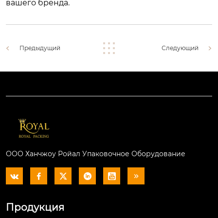
вашего бренда.
Предыдущий
Следующий
ООО Ханчжоу Ройал Упаковочное Оборудование






Продукция