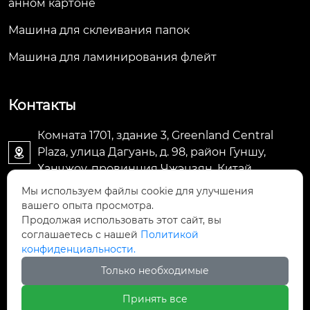
анном картоне
Машина для склеивания папок
Машина для ламинирования флейт
Контакты
Комната 1701, здание 3, Greenland Central
Plaza, улица Дагуань, д. 98, район Гуншу,

Ханчжоу, провинция Чжэцзян, Китай
Мы используем файлы cookie для улучшения
machine@royal-packing.com

вашего опыта просмотра.
Продолжая использовать этот сайт, вы
соглашаетесь с нашей
Политикой
+86-571-85829052

конфиденциальности.
Только необходимые
+8613325819288

Принять все