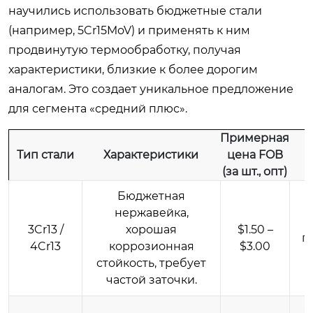
научились использовать бюджетные стали
(например, 5Cr15MoV) и применять к ним
продвинутую термообработку, получая
характеристики, близкие к более дорогим
аналогам. Это создает уникальное предложение
для сегмента «средний плюс».
Примерная
Тип стали
Характеристики
цена FOB
(за шт., опт)
Бюджетная
нержавейка,
3Cr13 /
хорошая
$1.50 –
п
4Cr13
коррозионная
$3.00
стойкость, требует
частой заточки.
С