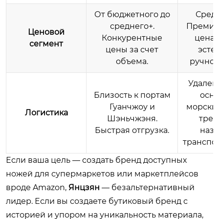
От бюджетного до
Сред
среднего+.
Премиу
Ценовой
Конкурентные
цена 
сегмент
цены за счет
эсте
объема.
ручног
Удален
Близость к портам
осн
Гуанчжоу и
морских
Логистика
Шэньчжэня.
треб
Быстрая отгрузка.
наз
транспо
Если ваша цель — создать бренд доступных
ножей для супермаркетов или маркетплейсов
вроде Amazon,
Янцзян
— безальтернативный
лидер. Если вы создаете бутиковый бренд с
историей и упором на уникальность материала,