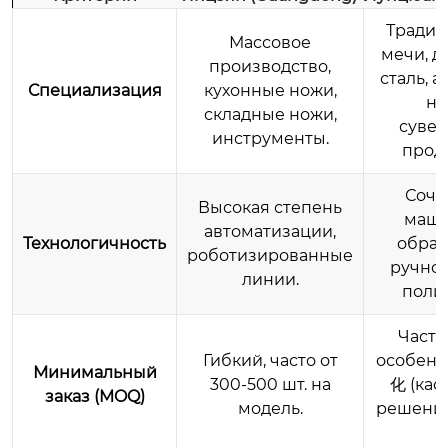
Тради
Массовое
мечи, д
производство,
сталь, 
Специализация
кухонные ножи,
но
складные ножи,
суве
инструменты.
прод
Соче
Высокая степень
маш
автоматизации,
Технологичность
обраб
роботизированные
ручной
линии.
поли
Часто
Гибкий, часто от
особен
Минимальный
300-500 шт. на
化 (кас
заказ (MOQ)
модель.
решений
ш