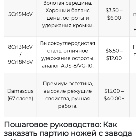
Золотая середина.
д
Хороший баланс
$3.50 –
5Cr15MoV
пр
цены, остроты и
$6.00
удержания кромки.
на
Высокоуглеродистая
8Cr13MoV
Пр
сталь, отличное
$6.50 –
/
по
удержание остроты,
$12.00
9Cr18MoV
аналог AUS-8/VG-10.
Премиум эстетика,
Damascus
высокие режущие
$15.00 –
(67 слоев)
свойства, ручная
$40.00+
работа.
Пошаговое руководство: Как
заказать партию ножей с завода