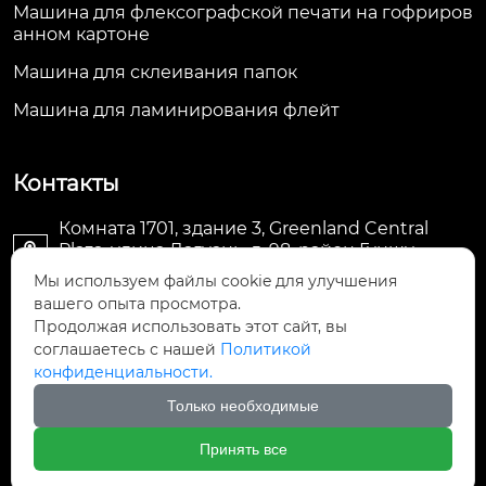
Машина для флексографской печати на гофриров
анном картоне
Машина для склеивания папок
Машина для ламинирования флейт
Контакты
Комната 1701, здание 3, Greenland Central
Plaza, улица Дагуань, д. 98, район Гуншу,

Ханчжоу, провинция Чжэцзян, Китай
Мы используем файлы cookie для улучшения
вашего опыта просмотра.
machine@royal-packing.com

Продолжая использовать этот сайт, вы
соглашаетесь с нашей
Политикой
конфиденциальности.
+86-571-85829052

Только необходимые
+8613325819288

Принять все