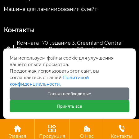
Машина для ламинирования флейт
Контакты
Комната 1701, здание 3, Greenland Central
Plaza, улица Дагуань, д. 98, район Гуншу,

Ханчжоу, провинция Чжэцзян, Китай
Мы используем файлы cookie для улучшения
вашего опыта просмотра.
machine@royal-packing.com

Продолжая использовать этот сайт, вы
соглашаетесь с нашей
Политикой
конфиденциальности.
+86-571-85829052

Только необходимые
+8613325819288

Принять все
Авторское право © ООО Ханчжоу Ройал Упаковочное




Оборудование
Главная
Продукция
О Нас
Контакты