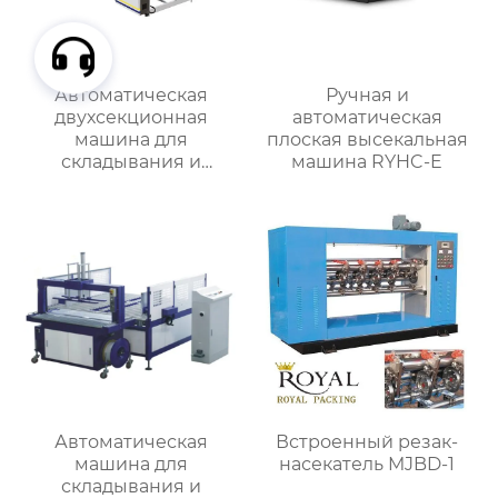
Автоматическая
Ручная и
двухсекционная
автоматическая
машина для
плоская высекальная
складывания и
машина RYHC-E
склеивания коробок
RYZH-2400
Автоматическая
Встроенный резак-
машина для
насекатель MJBD-1
складывания и