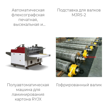
Автоматическая
Подставка для валков
флексографская
MJRS-2
печатная,
высекальная и
линейная
фальцевально-
склеивающая машина
RYKM-800
Полуавтоматическая
Гофрированный валик
машина для
ламинирования
картона RYJX