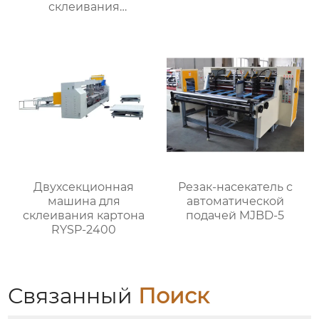
склеивания
картонных коробок с
встроенной обвязкой
MJZXJ-1
Двухсекционная
Резак-насекатель с
машина для
автоматической
склеивания картона
подачей MJBD-5
RYSP-2400
Связанный
Поиск