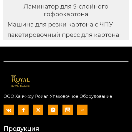
Ламинатор для 5-слойного
гофрокартона
Машина для резки картона с ЧПУ
пакетировочный пресс для картона
ООО Ханчжоу Ройал Упаковочное Оборудование






Продукция