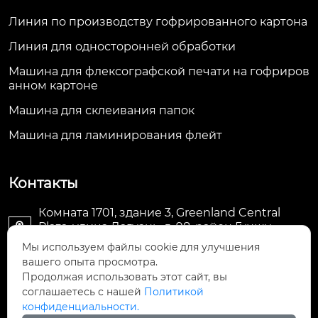
Линия по производству гофрированного картона
Линия для односторонней обработки
Машина для флексографской печати на гофриров
анном картоне
Машина для склеивания папок
Машина для ламинирования флейт
Контакты
Комната 1701, здание 3, Greenland Central
Plaza, улица Дагуань, д. 98, район Гуншу,

Ханчжоу, провинция Чжэцзян, Китай
Мы используем файлы cookie для улучшения
вашего опыта просмотра.
machine@royal-packing.com

Продолжая использовать этот сайт, вы
соглашаетесь с нашей
Политикой
конфиденциальности.
+86-571-85829052
