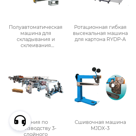
Полуавтоматическая
Ротационная гибкая
машина для
высекальная машина
складывания и
для картона RYDP-A
склеивания
картонных коробок
MJZXJ-2
Линия по
Сшивочная машина
производству 3-
MJDX-3
слойного