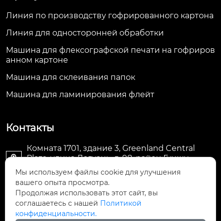
Линия по производству гофрированного картона
Линия для односторонней обработки
Машина для флексографской печати на гофриров
анном картоне
Машина для склеивания папок
Машина для ламинирования флейт
Контакты
Комната 1701, здание 3, Greenland Central
Plaza, улица Дагуань, д. 98, район Гуншу,

Ханчжоу, провинция Чжэцзян, Китай
Мы используем файлы cookie для улучшения
вашего опыта просмотра.
machine@royal-packing.com

Продолжая использовать этот сайт, вы
соглашаетесь с нашей
Политикой
конфиденциальности.
+86-571-85829052
