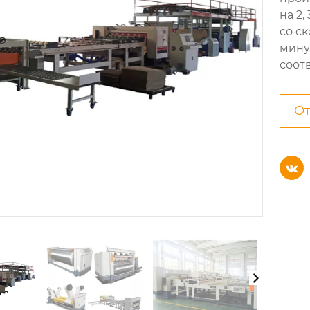
на 2,
со с
мину
соот
От
