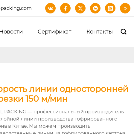
-packing.com






Новости
Сертификат
Контакты

орость линии односторонней
резки 150 м/мин
L PACKING — профессиональный производитель
слойной линии производства гофрированного
она в Китае. Мы можем производить
зводственные линии из гофрированного картона