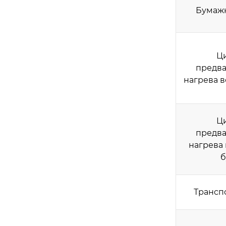
Бумажн
Ц
предва
нагрева 
Ц
предва
нагрева
б
Трансп