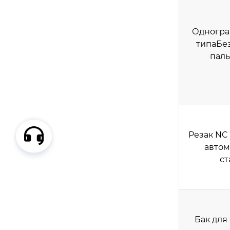
Одногра
типаБе
паль
Резак NC
автом
ст
Бак для