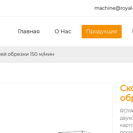
machine@royal
Главная
О Hас
Продукция
ей обрезки 150 м/мин
Ск
об
ROYA
двух
карт
прои