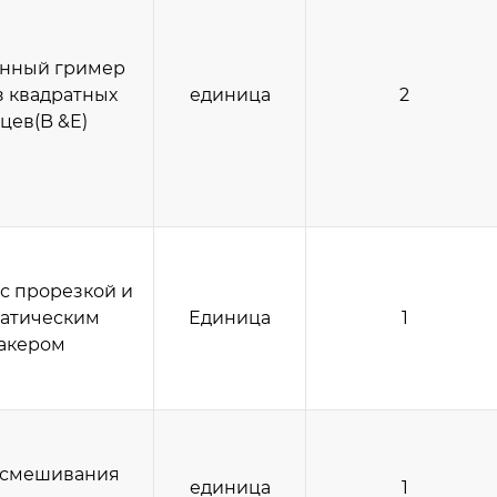
нный гример
з квадратных
единица
2
цев(B &E)
 с прорезкой и
атическим
Единица
1
акером
 смешивания
единица
1