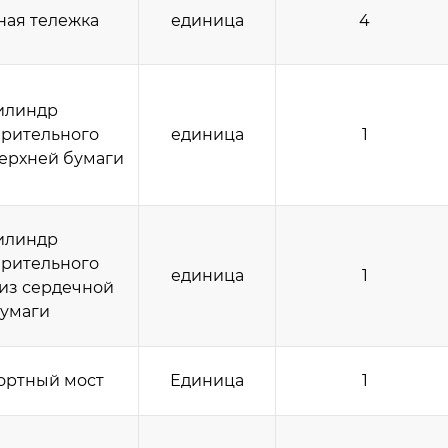
ая тележка
единица
4
илиндр
рительного
единица
1
верхней бумаги
илиндр
рительного
единица
1
 из сердечной
умаги
ортный мост
Единица
1