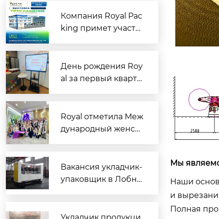
зцов: командная ра
бота помогла успеш
Компания Royal Pac
но выполнить задач
king примет участи
у
е в выставке RosUp
ack 2026 в Москве
День рождения Roy
al за первый кварта
л | Сладкий полдни
к, чтобы согреть се
рдца каждого имен
Royal отметила Меж
инника
дународный женск
ий день особыми п
одарками для сотру
Мы являемс
дниц
Вакансия укладчик-
упаковщик в Лобне:
Наши основ
новые технологии?
и вырезани
Полная про
Укладчик продукци