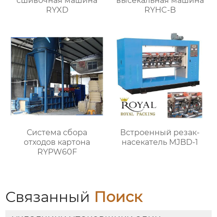
сшивочная машина
высекальная машина
RYXD
RYHC-B
Система сбора
Встроенный резак-
отходов картона
насекатель MJBD-1
RYPW60F
Связанный
Поиск