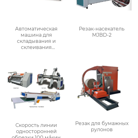
Автоматическая
Резак-насекатель
машина для
MJBD-2
складывания и
склеивания
картонных коробок
RYHX-2600
Резак для бумажных
Скорость линии
рулонов
односторонней
обрезки 100 м/мин