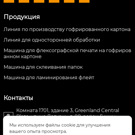
Продукция
Линия по производству гофрированного картона
Линия для односторонней обработки
Машина для флексографской печати на гофриров
анном картоне
Машина для склеивания папок
Машина для ламинирования флейт
Контакты
Комната 1701, здание 3, Greenland Central
Plaza, улица Дагуань, д. 98, район Гуншу,

Ханчжоу, провинция Чжэцзян, Китай
Мы используем файлы cookie для улучшения
вашего опыта просмотра.