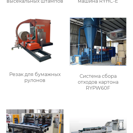
высекальных штампов
машина RYHC-E
Резак для бумажных
Система сбора
рулонов
отходов картона
RYPW60F