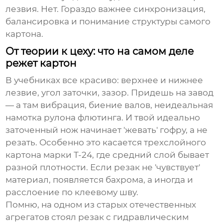
лезвия. Нет. Гораздо важнее синхронизация,
балансировка и понимание структуры самого
картона.
От теории к цеху: что на самом деле
режет картон
В учебниках все красиво: верхнее и нижнее
лезвие, угол заточки, зазор. Придешь на завод
— а там вибрация, биение валов, неидеальная
намотка рулона флютинга. И твой идеально
заточенный нож начинает 'жевать' гофру, а не
резать. Особенно это касается трехслойного
картона марки Т-24, где средний слой бывает
разной плотности. Если резак не 'чувствует'
материал, появляется бахрома, а иногда и
расслоение по клеевому шву.
Помню, на одном из старых отечественных
агрегатов стоял резак с гидравлическим