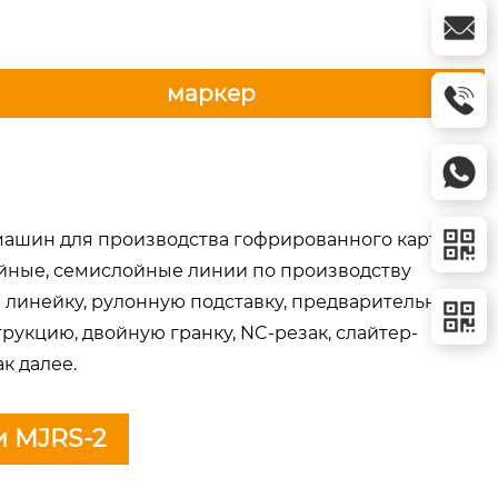
маркер
ашин для производства гофрированного картона,
ойные, семислойные линии по производству
 линейку, рулонную подставку, предварительный
укцию, двойную гранку, NC-резак, слайтер-
к далее.
и MJRS-2