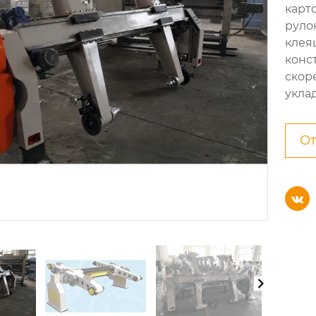
карт
руло
клея
конс
скор
уклад
От
