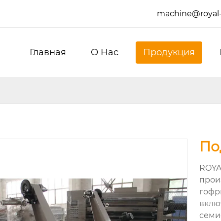
machine@royal
Главная
О Hас
Продукция
По
ROYA
прои
гофр
вклю
семи