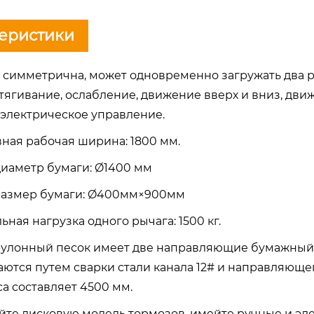
еристики
ра симметрична, может одновременно загружать два 
тягивание, ослабление, движение вверх и вниз, движ
 электрическое управление.
вная рабочая ширина: 1800 мм.
 диаметр бумаги: Ø1400 мм
w размер бумаги: Ø400мм×900мм
ьная нагрузка одного рычага: 1500 кг.
рулонный песок имеет две направляющие бумажный 
ются путем сварки стали канала 12# и направляющег
а составляет 4500 мм.
йте дисковую модель тормозов, имейте ручные и эле