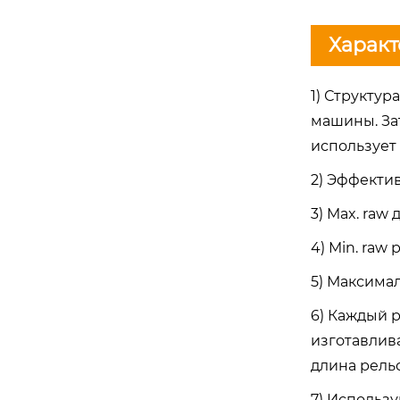
Характ
1) Структу
машины. За
использует
2) Эффекти
3) Max. raw
4) Min. ra
5) Максимал
6) Каждый 
изготавлива
длина рельс
7) Использу