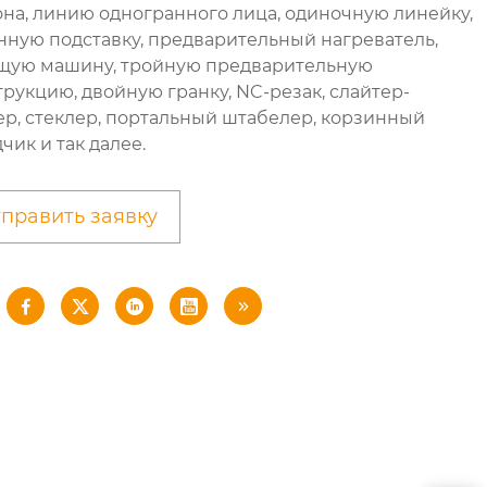
она, линию одногранного лица, одиночную линейку,
нную подставку, предварительный нагреватель,
щую машину, тройную предварительную
трукцию, двойную гранку, NC-резак, слайтер-
ер, стеклер, портальный штабелер, корзинный
чик и так далее.
править заявку




