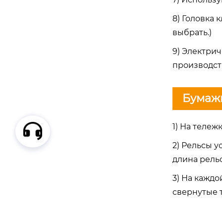
8) Головка
выбрать.)
9) Электри
производст
Бумажн
1) На тележ
2) Рельсы у
длина рельс
3) На кажд
свернутые 