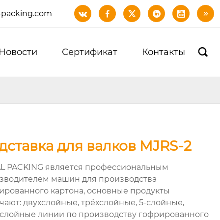
-packing.com






Новости
Сертификат
Контакты

дставка для валков MJRS-2
L PACKING является профессиональным
зводителем машин для производства
ированного картона, основные продукты
чают: двухслойные, трёхслойные, 5-слойные,
слойные линии по производству гофрированного