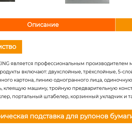
Описание
мство
ING является профессиональным производителем м
родукты включают: двухслойные, трёхслойные, 5-сл
ного картона, линию одногранного лица, одиночную
ь, клеящую машину, тройную предварительную констр
клер, портальный штабелер, корзинный укладчик и та
ическая подставка для рулонов бумаг