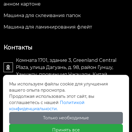
чик и так далее.
анном картоне
Машина для склеивания папок
Машина для ламинирования флейт
Контакты
Комната 1701, здание 3, Greenland Central
Plaza, улица Дагуань, д. 98, район Гуншу,

Ханчжоу, провинция Чжэцзян, Китай
Мы используем файлы cookie для улучшения
machine@royal-packing.com

вашего опыта просмотра.
Продолжая использовать этот сайт, вы
соглашаетесь с нашей
Политикой
+86-571-85829052

конфиденциальности.
Только необходимые
+8613325819288

Принять все