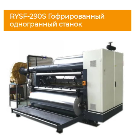
RYSF-290S Гофрированный
одногранный станок