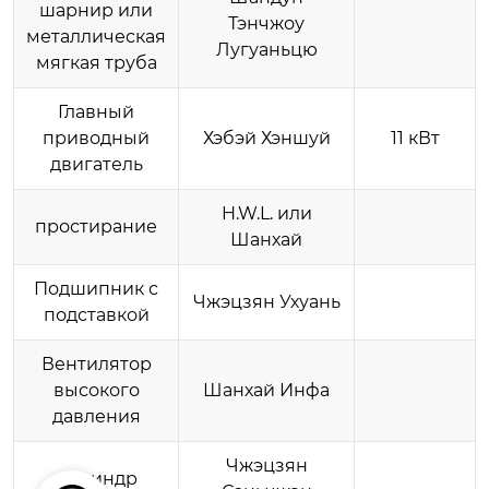
шарнир или
Тэнчжоу
металлическая
Лугуаньцю
мягкая труба
Главный
приводный
Хэбэй Хэншуй
11 кВт
двигатель
H.W.L. или
простирание
Шанхай
Подшипник с
Чжэцзян Ухуань
подставкой
Вентилятор
высокого
Шанхай Инфа
давления
Чжэцзян
цилиндр