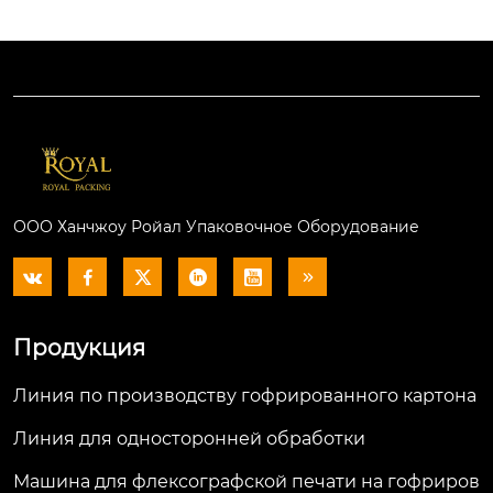
дукты включают: дв
 флейты, полуавтом
ухслойные, трёхсло
атический ламинат
йные, 5-слойные, 7-с
ор флейты, высокос
лойные линии по п
коростной ламинат
роизводству гофри
ор флейты, ламинат
рованной бумаги, о
ор с картона на карт
дногранную линейк
он и так далее. Мы м
у, одиночную грань,
ожем предложить в
 рулонную стойку, а
ам подходящую ма
ООО Ханчжоу Ройал Упаковочное Оборудование
втоматический скле
шину, исходя из ваш
ивающий преднагр
их требований.







еватель, клеящую м
ашину, тройной пре
Продукция
дварительный нагр
еватель, двойной гр
Линия по производству гофрированного картона
анер, NC Cutter, Slitt
er Scorer, стекер, по
Линия для односторонней обработки
ртальный штабеле
р, корзинный уклад
Машина для флексографской печати на гофриров