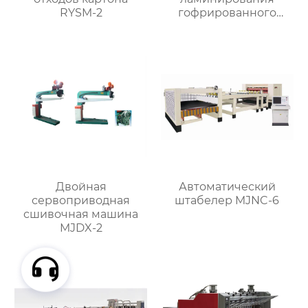
RYSM-2
гофрированного
картона MJBZJ-2
Двойная
Автоматический
сервоприводная
штабелер MJNC-6
сшивочная машина
MJDX-2