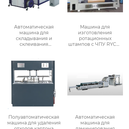
Автоматическая
Машина для
машина для
изготовления
складывания и
ротационных
склеивания
штампов с ЧПУ RYCN-
картонных коробок с
800
встроенной обвязкой
MJZXJ-1
Полуавтоматическая
Автоматическая
машина для удаления
машина для
отходов картона
ламинирования