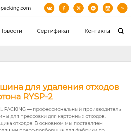
-packing.com






Новости
Сертификат
Контакты

шина для удаления отходов
ртона RYSP-2
L PACKING — профессиональный производитель
ны для прессовки для картонных отходов,
щика отходов. В основном мы поставляем
одящий пресс-подборщик для фабрики по