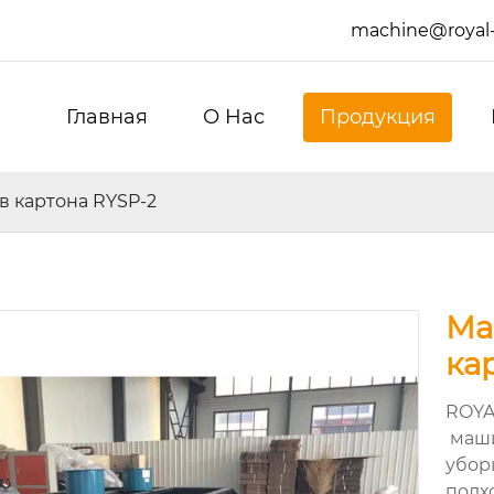
machine@royal
Главная
О Hас
Продукция
в картона RYSP-2
Ма
ка
ROYA
маши
убор
подх