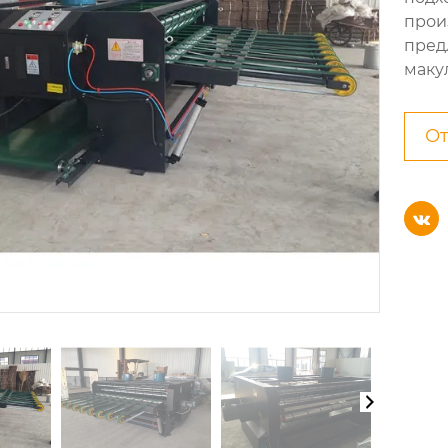
прои
пред
маку
От
