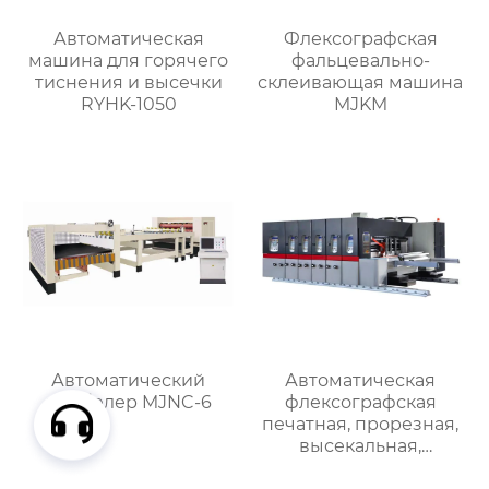
Автоматическая
Флексографская
машина для горячего
фальцевально-
тиснения и высечки
склеивающая машина
RYHK-1050
MJKM
Автоматический
Автоматическая
штабелер MJNC-6
флексографская
печатная, прорезная,
высекальная,
снимающая и