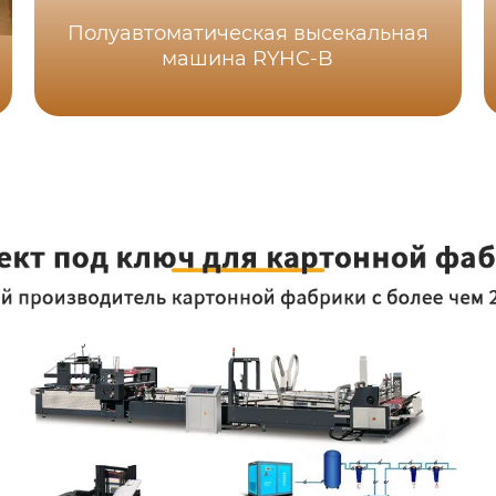
Полуавтоматическая высекальная
машина RYHC-B