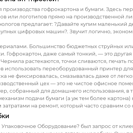
 производства гофрокартона и бумаги. Здесь пе
в или логотипов прямо на производственной лин
хнологов предлагает: ?Давайте купим
маленький д
рупных цифровых машин?. Звучит логично, эконом
териалами. Большинство бюджетных струйных ил
. Гофрокартон, даже самый тонкий, — это другая
 Чернила растекаются, точки сливаются, печать п
ов использовать переоборудованный принтер для 
ка не фиксировалась, смазывалась даже от легко
изводственный цех — это не чистое офисное поме
тер
, собранный для домашнего использования, в т
еханизм подачи бумаги (а уж тем более картона) 
затратами на ремонт, который часто сравним со 
бки
 Упаковочное Оборудование? был запрос от клие