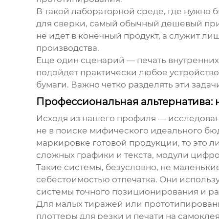
В такой лабораторной среде, где нужно 
для сверки, самый обычный дешевый прин
не идет в конечный продукт, а служит ли
производства.
Еще один сценарий — печать внутренних 
подойдет практически любое устройство. 
бумаги. Важно четко разделять эти задач
Профессиональная альтернатива: н
Исходя из нашего профиля — исследован
не в поиске мифического идеального бюд
маркировке готовой продукции, то это л
сложных графики и текста, модули цифр
Такие системы, безусловно, не маленькие
себестоимостью отпечатка. Они использ
системы точного позиционирования и рас
Для малых тиражей или прототипировани
плоттеры для резки и печати на самокле