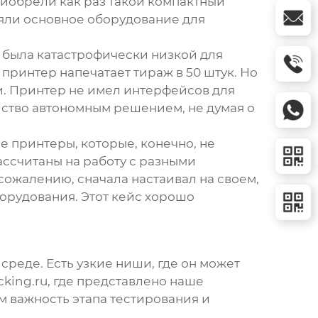
риобрели как раз такой компактный
ляли основное оборудование для
а была катастрофически низкой для
принтер напечатает тираж в 50 штук. Но
чи. Принтер не имел интерфейсов для
йство автономным решением, не думая о
 принтеры, которые, конечно, не
ассчитаны на работу с разными
 сожалению, сначала настаивал на своем,
орудования. Этот кейс хорошо
реде. Есть узкие ниши, где он может
cking.ru
, где представлено наше
м важность этапа тестирования и