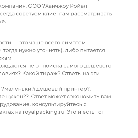
а компания, ООО ?Ханчжоу Ройал
сегда советуем клиентам рассматривать
ке.
сти — это чаще всего симптом
тогда нужно уточнять), либо пытается
жкам.
ождаются не от поиска самого дешевого
словиях? Какой тираж? Ответы на эти
ен ?маленький дешевый принтер?,
еле нужен??. Ответ может сэкономить вам
орудование, консультируйтесь с
ектах на
royalpacking.ru
. Это и есть тот