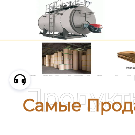
Самые П
Продукт
Самые Прод