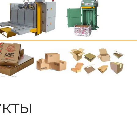
ые
кты