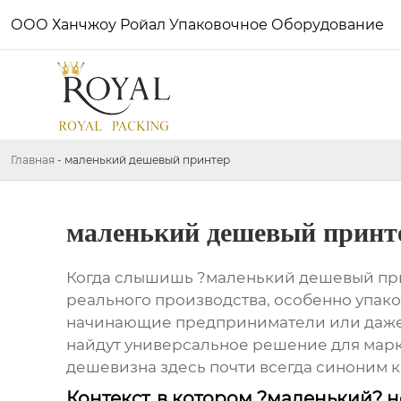
ООО Ханчжоу Ройал Упаковочное Оборудование
Главная
-
маленький дешевый принтер
маленький дешевый принт
Когда слышишь ?маленький дешевый принт
реального производства, особенно упаков
начинающие предприниматели или даже т
найдут универсальное решение для марки
дешевизна здесь почти всегда синоним к
Контекст, в котором ?маленький? н