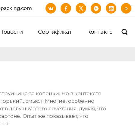
-packing.com






Новости
Сертификат
Контакты

труйница за копейки. Но в контексте
 горький, смысл. Многие, особенно
 ловушку этого сочетания, думая, что
ртоне. Опыт же показывает, что
сса.