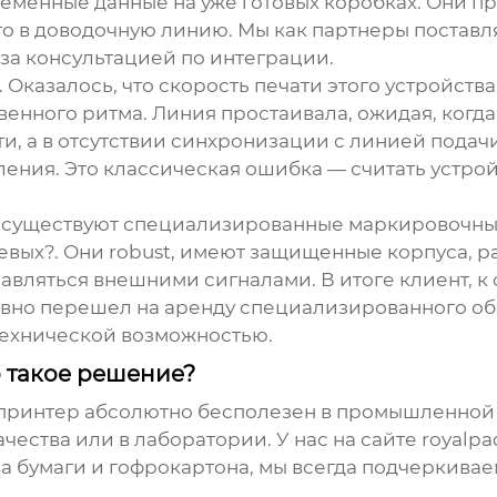
еменные данные на уже готовых коробках. Они п
го в доводочную линию. Мы как партнеры постав
 за консультацией по интеграции.
Оказалось, что скорость печати этого устройств
енного ритма. Линия простаивала, ожидая, когда 
ти, а в отсутствии синхронизации с линией пода
ения. Это классическая ошибка — считать устро
ач существуют специализированные маркировочные
вых?. Они robust, имеют защищенные корпуса, р
равляться внешними сигналами. В итоге клиент, к
равно перешел на аренду специализированного об
технической возможностью.
о такое решение?
принтер
абсолютно бесполезен в промышленной с
ачества или в лаборатории. У нас на сайте
royalpa
 бумаги и гофрокартона, мы всегда подчеркивае