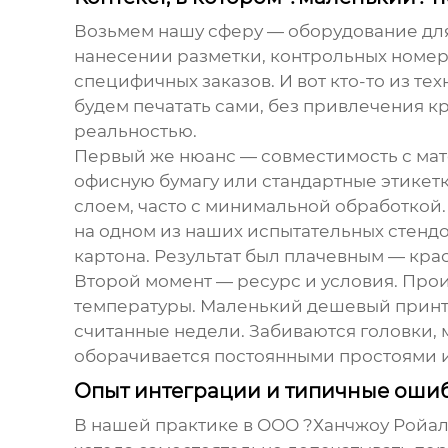
Возьмем нашу сферу — оборудование для
нанесении разметки, контрольных номеро
специфичных заказов. И вот кто-то из те
будем печатать сами, без привлечения к
реальностью.
Первый же нюанс — совместимость с ма
офисную бумагу или стандартные этикетки
слоем, часто с минимальной обработкой.
на одном из наших испытательных стенд
картона. Результат был плачевным — крас
Второй момент — ресурс и условия. Про
температуры.
Маленький дешевый прин
считанные недели. Забиваются головки, м
оборачивается постоянными простоями и 
Опыт интеграции и типичные оши
В нашей практике в ООО ?Ханчжоу Ройал