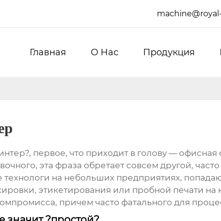
machine@royal
Главная
О Hас
Продукция
ер
ер?, первое, что приходит в голову — офисная с
очного, эта фраза обретает совсем другой, часто
ехнологи на небольших предприятиях, попадают в
ровки, этикетирования или пробной печати на ка
омпромисса, причем часто фатального для проце
е значит ?простой?