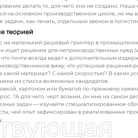
ование делать то, для чего оно не создано. Наш
ся на основном производственном цикле, но мы в
 задачи, как печать, отдельным звеном в логисти
не теорией
с на
маленький дешевый принтер
в промышленно
ек ищет решение для непроизводственных нужд (и 
 что почти всегда ведет к дополнительным издер
оизводственников вижу, что успешные решения р
 На какой материал? С какой скоростью? В каких у
ники из списка возможных кандидатов.
аковкой, картоном или бумагой по-прежнему нуж
рос: ?А для чего, черт возьми, он мне на самом д
рьезных задач — изучайте специализированное об
ты, чей опыт зафиксирован в реализованных про
ствующая
.