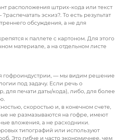
иант расположения штрих-кода или текст
распечатать эскиз?. То есть результат
утреннего обсуждения, а не для
епятся к паллете с картоном. Для этого
чном материале, а на отдельном листе
ля гофроиндустрии, — мы видим решение
огии под задачу. Если речь о
для печати даты/кода), либо, для более
ю.
ностью, скоростью и, в конечном счете,
ые не размазываются на гофре, имеют
ные вложения, а не расходники.
фровых типографий или используют
б. Это гибче и часто экономичнее, чем