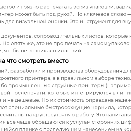
быстро и грязно распечатать эскиз упаковки, вар
тер может быть под рукой. Но ключевое слово — ?
шь для визуальной оценки. Это инструмент для вн
документов, сопроводительных листов, которые кр
Но опять же, это не про печать на самом упаково
и, чтобы не возникало иллюзий.
а что смотреть вместо
ий, разработки и производства оборудования д
жетного принтера, а в правильном выборе технол
ибо промышленные струйные принтеры (например, 
овой послепечати, которые интегрируются в лини
 и не дешевые. Но их стоимость оправдана надеж
уют специальные быстросохнущие чернила, котор
считаны на круглосуточную работу. Это капиталь
я все чаще обращаются к услугам сторонних ци
ящейся пленке с последующим нанесением на коро