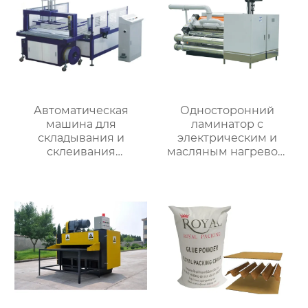
Автоматическая
Односторонний
машина для
ламинатор с
складывания и
электрическим и
склеивания
масляным нагревом
картонных коробок с
MJSF-280OE
встроенной обвязкой
MJZXJ-1