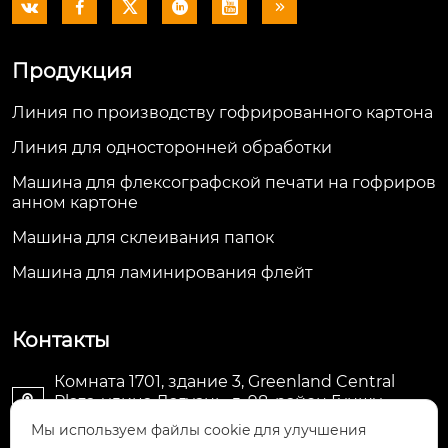






Продукция
Линия по производству гофрированного картона
Линия для односторонней обработки
Машина для флексографской печати на гофриров
анном картоне
Машина для склеивания папок
Машина для ламинирования флейт
Контакты
Комната 1701, здание 3, Greenland Central
Plaza, улица Дагуань, д. 98, район Гуншу,

Ханчжоу, провинция Чжэцзян, Китай
Мы используем файлы cookie для улучшения