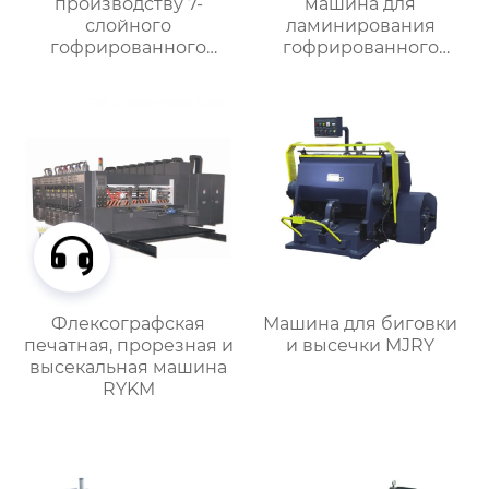
производству 7-
машина для
слойного
ламинирования
гофрированного
гофрированного
картона
картона MJBZB-1
Флексографская
Машина для биговки
печатная, прорезная и
и высечки MJRY
высекальная машина
RYKM