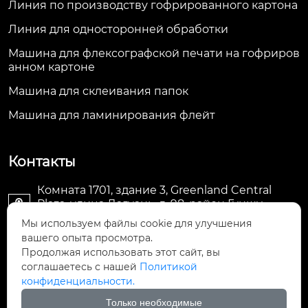
Линия по производству гофрированного картона
Линия для односторонней обработки
Машина для флексографской печати на гофриров
анном картоне
Машина для склеивания папок
Машина для ламинирования флейт
Контакты
Комната 1701, здание 3, Greenland Central
Plaza, улица Дагуань, д. 98, район Гуншу,

Ханчжоу, провинция Чжэцзян, Китай
Мы используем файлы cookie для улучшения
вашего опыта просмотра.
machine@royal-packing.com

Продолжая использовать этот сайт, вы
соглашаетесь с нашей
Политикой
конфиденциальности.
+86-571-85829052

Только необходимые