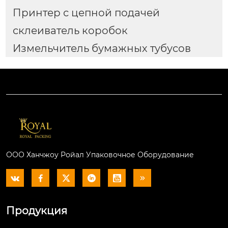
Принтер с цепной подачей
склеиватель коробок
Измельчитель бумажных тубусов
ООО Ханчжоу Ройал Упаковочное Оборудование






Продукция