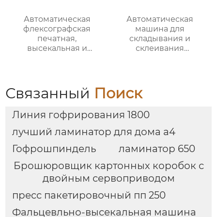
Автоматическая
Автоматическая
флексографская
машина для
печатная,
складывания и
высекальная и
склеивания
линейная
картонных коробок
фальцевально-
RYHX-2600
склеивающая машина
RYKM-800
Связанный
Поиск
Линия гофрирования 1800
лучший ламинатор для дома а4
Гофрошпиндель
ламинатор 650
Брошюровщик картонных коробок с
двойным сервоприводом
пресс пакетировочный пп 250
Фальцевльно-высекальная машина