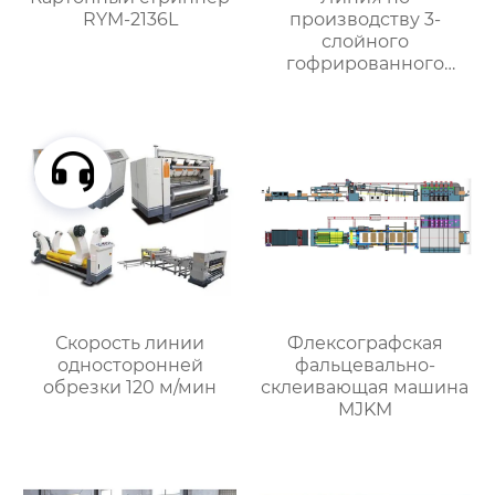
RYM-2136L
производству 3-
слойного
гофрированного
картона
Скорость линии
Флексографская
односторонней
фальцевально-
обрезки 120 м/мин
склеивающая машина
MJKM