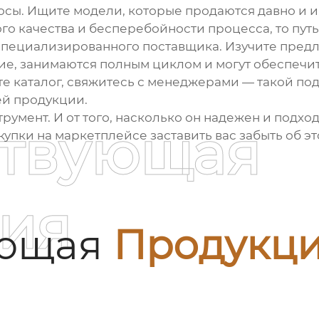
осы. Ищите модели, которые продаются давно и и
го качества и бесперебойности процесса, то путь
специализированного поставщика. Изучите предл
ие
, занимаются полным циклом и могут обеспечи
ите каталог, свяжитесь с менеджерами — такой п
ей продукции.
умент. И от того, насколько он надежен и подходи
ствующая
упки на маркетплейсе заставить вас забыть об эт
ия
ующая
Продукц