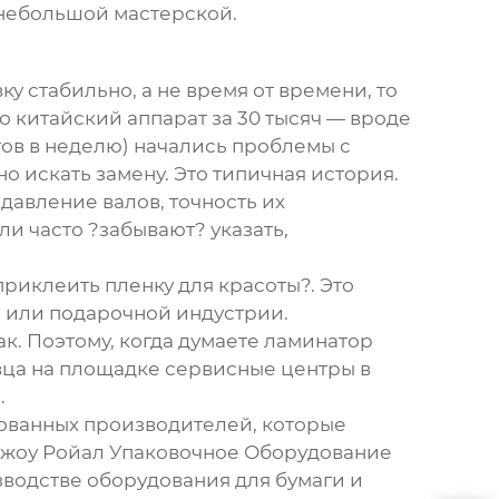
я небольшой мастерской.
у стабильно, а не время от времени, то
 китайский аппарат за 30 тысяч — вроде
тов в неделю) начались проблемы с
 искать замену. Это типичная история.
давление валов, точность их
ли часто ?забывают? указать,
приклеить пленку для красоты?. Это
й или подарочной индустрии.
к. Поэтому, когда думаете
ламинатор
давца на площадке сервисные центры в
.
рованных производителей, которые
жоу Ройал Упаковочное Оборудование
зводстве оборудования для бумаги и