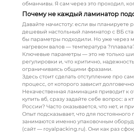
обманчивы. Я сам через это проходил, к
Почему не каждый ламинатор подо
Давайте начистоту: если вы планируете р
дешевый настольный ламинатор с ВБ стан
бы параметры подходили. Но уже через м
нагревом валов — температура ?плавала?
Ключевые параметры — это не только шир
регулировки и, что критично, надежность
ограничиваясь общими фразами.
Здесь стоит сделать отступление про сам
процесс, от которого зависит долговечн
Некачественная ламинация приводит к от
купить вб
, сразу задайте себе вопрос: а 
России? Часто оказывается, что нет, и п
Опыт подсказывает, что для постоянног
занимаются именно упаковочным оборудо
(сайт —
royalpacking.ru
). Они как раз сф