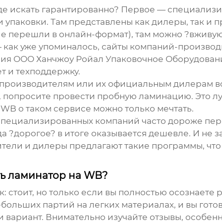
то где искать гарантированно? Первое — специали
 упаковки. Там представлены как дилеры, так и
ие перешли в онлайн-формат), там можно ?вживу
— как уже упоминалось, сайты компаний-производ
ния
ООО Ханчжоу Ройал Упаковочное Оборудован
т и техподдержку.
 производителям или их официальным дилерам вс
, попросите провести пробную ламинацию. Это л
 WB о таком сервисе можно только мечтать.
т специализированных компаний часто дороже пе
да ?дорогое? в итоге оказывается дешевле. И не
ители и дилеры предлагают такие программы, чт
ить ламинатор на WB?
: стоит, но только если вы полностью осознаете 
ебольших партий на легких материалах, и вы гот
 вариант. Внимательно изучайте отзывы, особенн