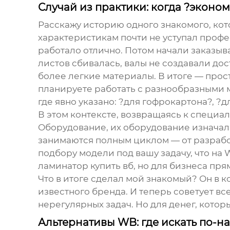
Случай из практики: когда ?эконо
Расскажу историю одного знакомого, ко
характеристикам почти не уступал проф
работало отлично. Потом начали заказы
листов сбивалась, валы не создавали дос
более легкие материалы. В итоге — прос
планируете работать с разнообразными м
где явно указано: ?для гофрокартона?, ?д
В этом контексте, возвращаясь к специ
Оборудование
, их оборудование изначал
занимаются полным циклом — от разработк
подбору модели под вашу задачу, что на
ламинатор купить вб
, но для бизнеса пр
Что в итоге сделал мой знакомый? Он в 
известного бренда. И теперь советует в
нерегулярных задач. Но для денег, кото
Альтернативы WB: где искать по-н