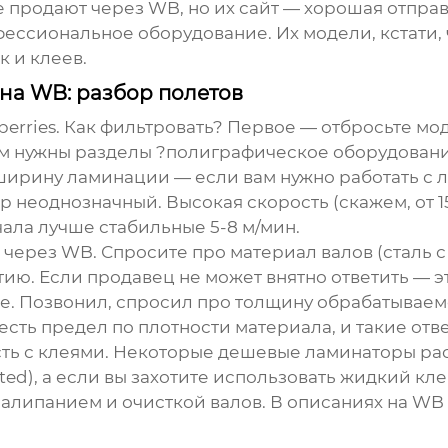
 продают через WB, но их сайт — хорошая отправн
ессиональное оборудование. Их модели, кстати,
к и клеев.
 на WB: разбор полетов
berries. Как фильтровать? Первое — отбросьте мод
м нужны разделы ?полиграфическое оборудовани
рину ламинации — если вам нужно работать с л
тр неоднозначный. Высокая скорость (скажем, от 
чала лучше стабильные 5-8 м/мин.
через WB. Спросите про материал валов (сталь с
ию. Если продавец не может внятно ответить — эт
. Позвонил, спросил про толщину обрабатываемо
 есть предел по плотности материала, и такие о
ть с клеями. Некоторые дешевые ламинаторы рас
ated), а если вы захотите использовать жидкий к
алипанием и очисткой валов. В описаниях на WB 