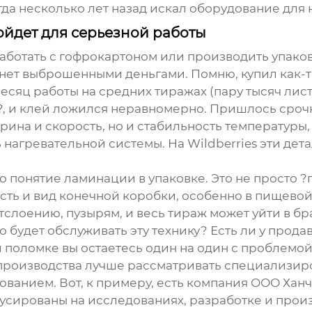
огда несколько лет назад искал оборудование дл
йдет для серьезной работы
аботать с гофрокартоном или производить упаковк
ет выброшенными деньгами. Помню, купил как-то
есяц работы на средних тиражах (пару тысяч лис
, и клей ложился неравномерно. Пришлось срочно
ина и скорость, но и стабильность температуры, 
 нагревательной системы. На Wildberries эти дета
о понятие ламинации в упаковке. Это не просто ?
ость и вид конечной коробки, особенно в пищево
слоению, пузырям, и весь тираж может уйти в бра
кто будет обслуживать эту технику? Есть ли у про
ри поломке вы остаетесь один на один с проблемой
о производства лучше рассматривать специализи
ванием. Вот, к примеру, есть компания
ООО Ханч
окусированы на исследованиях, разработке и прои