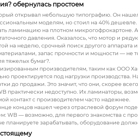
мия? обернулась простоем
торый открывал небольшую типографию. Он нашел
ессиональным моделям, но стоил на 40% дешевле.
вать ламинацию на плотном микрогофрокартоне. А
таточного давления. Оказалось, что мотор и реду
той на неделю, срочный поиск другого аппарата и
атериалами, запас прочности и мощности — не то
ля тяжелых бумаг?.
ализированным производителям, таким как
ООО Ха
ьно проектируется под нагрузки производства. Н
и до продажи. Это значит, что они, скорее всего
 WB практически недоступно. Их ламинаторы, возм
ямой контакт с производителем часто надежнее.
конце концов нашел через отраслевой форум под
сем: WB — возможно, для первого знакомства с пр
рые планируете зарабатывать, оборудование долж
астоящему