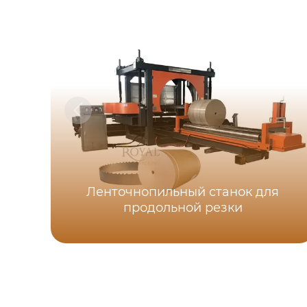
Ленточнопильный станок для
продольной резки