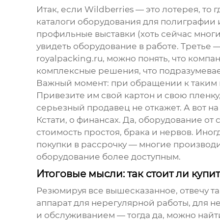
Итак, если Wildberries — это лотерея, 
каталоги оборудования для полиграфии и
профильные выставки (хоть сейчас мног
увидеть оборудование в работе. Третье 
royalpacking.ru
, можно понять, что компа
комплексные решения, что подразумевае
Важный момент: при обращении к таким
Привезите им свой картон и свою пленку
серьезный продавец не откажет. А вот на
Кстати, о финансах. Да, оборудование о
стоимость простоя, брака и нервов. Иног
покупки в рассрочку — многие производ
оборудование более доступным.
Итоговые мысли: так стоит ли куп
Резюмируя все вышесказанное, отвечу так
аппарат для нерегулярной работы, для н
и обслуживанием — тогда да, можно найти