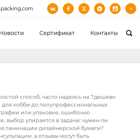
-packing.com






Новости
Сертификат
Контакты

ростой способ, часто надеясь на ?дешево
лей для хобби до полупрофессиональных
играфии или упаковке, ошибочно
е, выбор упирается в задачи: нужен ли
для ламинации дизайнерской бумаги?
сультации, а отзывы могут быть