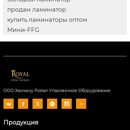
продам ламинатор
купить ламинаторы оптом
Мини-FFG
ООО Ханчжоу Ройал Упаковочное Оборудование






Продукция