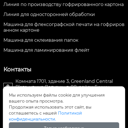
Линия по производству гофрированного картона
Линия для односторонней обработки
Машина для флексографской печати на гофриров
анном картоне
Машина для склеивания папок
Машина для ламинирования флейт
Контакты
Комната 1701, здание 3, Greenland Central
Plaza, улица Дагуань, д. 98, район Гуншу,

Ханчжоу, провинция Чжэцзян, Китай
Мы используем файлы cookie для улучшения
вашего опыта просмотра.
machine@royal-packing.com

Продолжая использовать этот сайт, вы
соглашаетесь с нашей
Политикой
конфиденциальности.
+86-571-85829052
