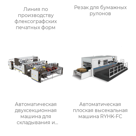
Резак для бумажных
Линия по
рулонов
производству
флексографских
печатных форм
Автоматическая
Автоматическая
двухсекционная
плоская высекальная
машина для
машина RYHK-FC
складывания и
склеивания коробок
RYZH-2400