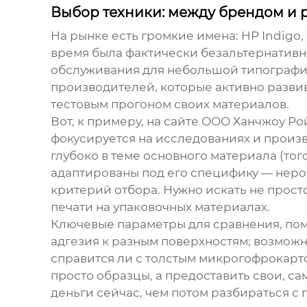
Выбор техники: между брендом и 
На рынке есть громкие имена: HP Indigo, 
время была фактически безальтернативн
обслуживания для небольшой типографи
производителей, которые активно развив
тестовым прогоном своих материалов.
Вот, к примеру, на сайте
ООО Ханчжоу Ро
фокусируется на исследованиях и произв
глубоко в теме основного материала (то
адаптированы под его специфику — неров
критерий отбора. Нужно искать не прос
печати на упаковочных материалах.
Ключевые параметры для сравнения, пом
адгезия к разным поверхностям; возможн
справится ли с толстым микрогофрокарто
просто образцы, а предоставить свои, са
деньги сейчас, чем потом разбираться с