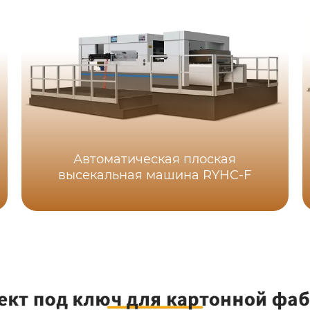
Автоматическая плоская
высекальная машина RYHC-F