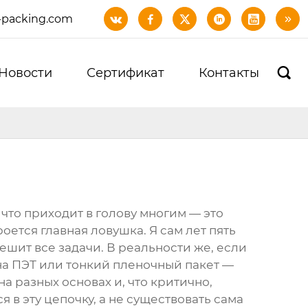
-packing.com






Новости
Сертификат
Контакты

что приходит в голову многим — это
оется главная ловушка. Я сам лет пять
решит все задачи. В реальности же, если
 на ПЭТ или тонкий пленочный пакет —
а разных основах и, что критично,
 в эту цепочку, а не существовать сама