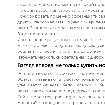
заказы на малые тиражи по высокой цене
Но есть и обратная сторона. Стоимость ц
Конкурировать по цене с офсетным тира
другом: персонализация (например, печа
партий, нишевые проекты с уникальным ди
будет простаивать.
Иногда более разумным шагом является н
малые тиражи на откуп, а самому сфокус
реальный спрос и накопить экспертизу, 
избежать нескольких фатальных ошибок 
Взгляд вперед: не только купить, н
Решение
купить цифровую печатную маш
области развиваются быстро: появляются 
улучшается качество белой краски. Выби
на наличие сервисной поддержки в твое
Сайты вроде
royalpacking.ru
полезны не т
Новости? можно уловить тренды, на кото