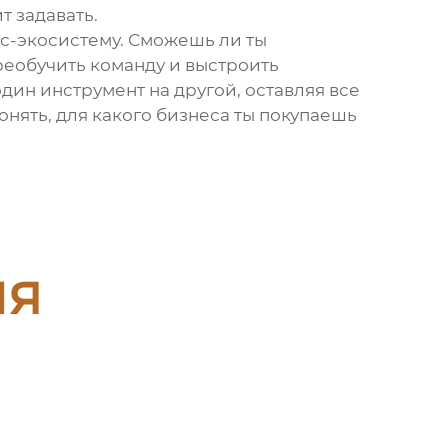
т задавать.
нес-экосистему. Сможешь ли ты
реобучить команду и выстроить
один инструмент на другой, оставляя все
понять, для какого бизнеса ты покупаешь
ия