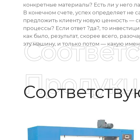
конкретные материалы? Есть ли у него ла
В конечном счете, успех определяет не с
предложить клиенту новую ценность — ск
процессы? Если ответ ?да?, то инвестици
как было, результат, скорее всего, разоч
Соответ
эту машину, и только потом — какую имен
Продукц
Соответств