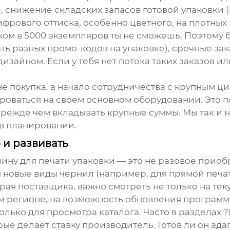
, снижение складских запасов готовой упаковки 
ифрового оттиска, особенно цветного, на плотных
жом в 5000 экземпляров ты не сможешь. Поэтому 
ть разных промо-кодов на упаковке), срочные за
зайном. Если у тебя нет потока таких заказов или
е покупка, а начало сотрудничества с крупным 
ироваться на своем основном оборудовании. Это 
прежде чем вкладывать крупные суммы. Мы так и н
в планировании.
о и развивать
ину для печати упаковки
— это не разовое приобр
новые виды чернил (например, для прямой печати
рая поставщика, важно смотреть не только на тек
м регионе, на возможность обновления программ
олько для просмотра каталога. Часто в разделах 
рые делает ставку производитель. Готов ли он ад