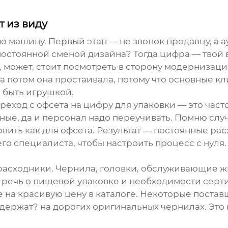
т из виду
ю машину. Первый этап — не звонок продавцу, а а
остоянной сменой дизайна? Тогда цифра — твой 
 может, стоит посмотреть в сторону модернизации
а потом она простаивала, потому что основные 
 быть игрушкой.
еход с офсета на цифру для упаковки — это част
ые, да и персонал надо переучивать. Помню слу
вить как для офсета. Результат — постоянные рас
о специалиста, чтобы настроить процесс с нуля.
расходники. Чернила, головки, обслуживающие жи
 речь о пищевой упаковке и необходимости серти
 не на красивую цену в каталоге. Некоторые пост
держат? на дорогих оригинальных чернилах. Это 