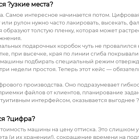
ся ?узкие места?
. Самое интересное начинается потом.
Цифровая
или рулон нужно часто лакировать, высекать, фал
 образуют толстую пленку, которая может растре
ажнения.
альных подарочных коробок чуть не провалился к
отке, при высечке, края по линии сгиба покрыв
м машины подбирать специальный режим отвержд
три недели простоя. Теперь этот кейс — обязател
рового производства. Оно подразумевает гибкост
 приемки файлов от клиентов, планирование зада
нтуитивным интерфейсом, оказывается выгоднее ?
ся ?цифра?
стоимость машины на цену оттиска. Это слишком 
та (и их хранении!), сокращение времени на подг