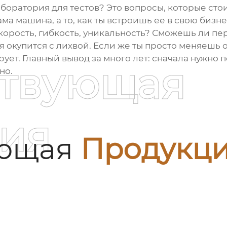
боратория для тестов? Это вопросы, которые стои
ама машина, а то, как ты встроишь ее в свою биз
орость, гибкость, уникальность? Сможешь ли пе
я окупится с лихвой. Если же ты просто меняешь 
арует. Главный вывод за много лет: сначала нужно 
ствующая
но.
ия
ующая
Продукц